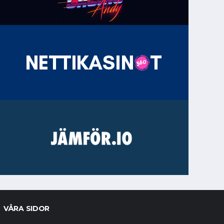
VÅRA SIDOR