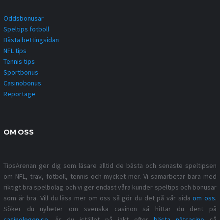
Oddsbonusar
Speltips fotboll
Bästa bettingsidan
NFL tips
Tennis tips
Sportbonus
Casinobonus
Reportage
OM OSS
TipsArenan ger dig som läsare alltid de bästa och senaste speltipsen
om NFL, trav, fotboll, tennis och mycket mer. Vi samarbetar bara med
riktigt bra spelbolag och vi ger endast våra kunder speltips och bonusar
som är bra. Vill du läsa mer om oss så gör du det på vår sida
om oss
.
Söker du nyheter om svenska casinon så hittar du dent på
casinologen.se
. Är du istället på jakt efter
bästa nätcasino
så