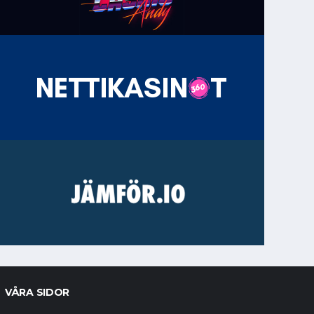
VÅRA SIDOR