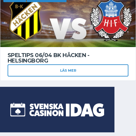
SPELTIPS 06/04 BK HÄCKEN -
HELSINGBORG
LÄS MER