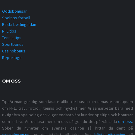
Oddsbonusar
Speltips fotboll
Bästa bettingsidan
NFL tips
Tennis tips
Sportbonus
Casinobonus
Reportage
OM OSS
TipsArenan ger dig som läsare alltid de bästa och senaste speltipsen
om NFL, trav, fotboll, tennis och mycket mer. Vi samarbetar bara med
riktigt bra spelbolag och vi ger endast våra kunder speltips och bonusar
som är bra. Vill du läsa mer om oss så gör du det på vår sida
om oss
.
Söker du nyheter om svenska casinon så hittar du dent på
casinologen.se
. Är du istället på jakt efter
bästa nätcasino
så