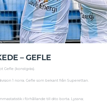
KEDE – GEFLE
t Gefle (konstgräs).
ision 1 norra. Gefle som bekant från Superettan.
astatistik i förhållande till dito borta. Lyssna;