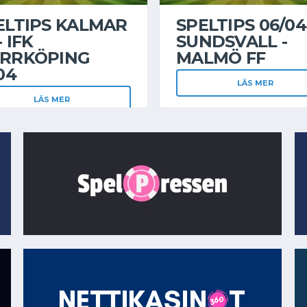
ELTIPS KALMAR
SPELTIPS 06/04
- IFK
SUNDSVALL -
RRKÖPING
MALMÖ FF
04
LÄS MER
LÄS MER