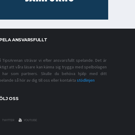
PELA ANSVARSFULLT
å TipsArenan strävar vi efter ansvarsfullt spelande. Det är
iktigt att våra läsare kan känna sig trygga med spelbolagen
i har som partners. Skulle du behöva hjälp med ditt
pelande så hör av dig till oss eller kontakta
stödlinjen
ÖLJ OSS
TWITTER
YOUTUBE