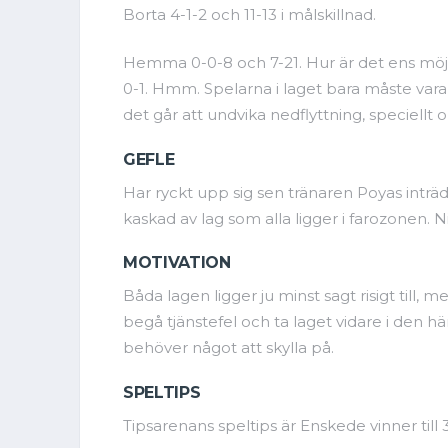
Borta 4-1-2 och 11-13 i målskillnad.
Hemma 0-0-8 och 7-21. Hur är det ens möj
0-1. Hmm. Spelarna i laget bara måste vara i
det går att undvika nedflyttning, specie
GEFLE
Har ryckt upp sig sen tränaren Poyas inträde
kaskad av lag som alla ligger i farozonen. Ni
MOTIVATION
Båda lagen ligger ju minst sagt risigt till, m
begå tjänstefel och ta laget vidare i den
behöver något att skylla på.
SPELTIPS
Tipsarenans speltips är Enskede vinner till