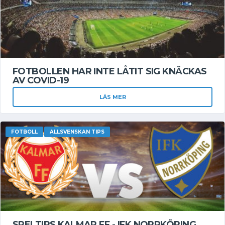
FOTBOLLEN HAR INTE LÅTIT SIG KNÄCKAS
AV COVID-19
LÄS MER
FOTBOLL
ALLSVENSKAN TIPS
SPELTIPS KALMAR FF - IFK NORRKÖPING