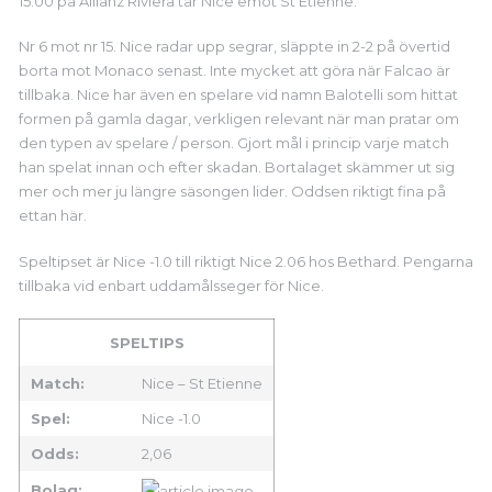
15.00 på Allianz Riviera tar Nice emot St Etienne.
Nr 6 mot nr 15. Nice radar upp segrar, släppte in 2-2 på övertid
borta mot Monaco senast. Inte mycket att göra när Falcao är
tillbaka. Nice har även en spelare vid namn Balotelli som hittat
formen på gamla dagar, verkligen relevant när man pratar om
den typen av spelare / person. Gjort mål i princip varje match
han spelat innan och efter skadan. Bortalaget skämmer ut sig
mer och mer ju längre säsongen lider. Oddsen riktigt fina på
ettan här.
Speltipset är Nice -1.0 till riktigt Nice 2.06 hos Bethard. Pengarna
tillbaka vid enbart uddamålsseger för Nice.
SPELTIPS
Match:
Nice – St Etienne
Spel:
Nice -1.0
Odds:
2,06
Bolag: