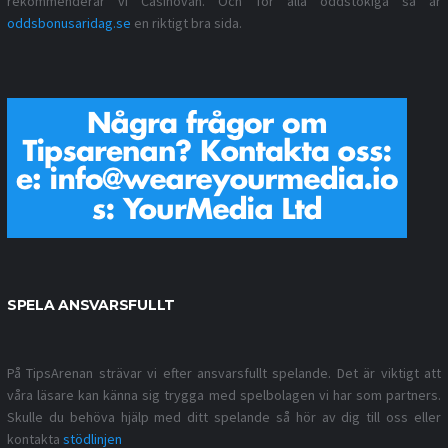
rekommenderar vi Casinovan. Och för alla oddstokiga så är
oddsbonusaridag.se
en riktigt bra sida.
SPELA ANSVARSFULLT
På TipsArenan strävar vi efter ansvarsfullt spelande. Det är viktigt att
våra läsare kan känna sig trygga med spelbolagen vi har som partners.
Skulle du behöva hjälp med ditt spelande så hör av dig till oss eller
kontakta
stödlinjen