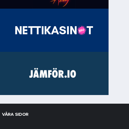
VÅRA SIDOR