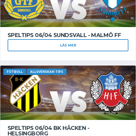
SPELTIPS 06/04 SUNDSVALL - MALMÖ FF
LÄS MER
FOTBOLL
ALLSVENSKAN TIPS
SPELTIPS 06/04 BK HÄCKEN -
HELSINGBORG