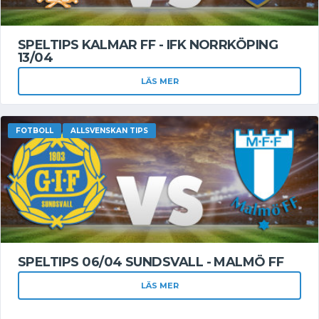
SPELTIPS KALMAR FF - IFK NORRKÖPING
13/04
LÄS MER
FOTBOLL
ALLSVENSKAN TIPS
SPELTIPS 06/04 SUNDSVALL - MALMÖ FF
LÄS MER