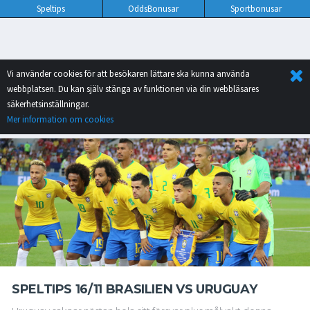
Speltips
OddsBonusar
Sportbonusar
Vi använder cookies för att besökaren lättare ska kunna använda
webbplatsen. Du kan själv stänga av funktionen via din webbläsares
säkerhetsinställningar.
Mer information om cookies
SPELTIPS 16/11 BRASILIEN VS URUGUAY