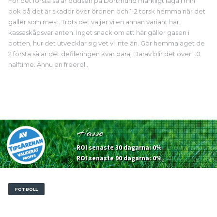
För det första så är oddsen på Dortmund märkligt låga i min
bok då det är skador över öronen och 1-2 torsk hemma när det
gäller som mest. Trots det väljer vi en annan variant här,
kassaskåpsvarianten. Inget snack om att här gäller gasen i
botten, hur det utvecklar sig vet vi inte än. Gör hemmalaget de
2 första så är det defileringen kvar bara. Därav blir det över 1.0
halftime. Ännu en freeroll.
Hasse
ROI senaste 30 dagarna: 0%
ROI senaste 90 dagarna: 0%
FOTBOLL