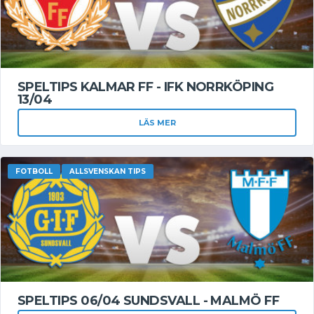
SPELTIPS KALMAR FF - IFK NORRKÖPING
13/04
LÄS MER
FOTBOLL
ALLSVENSKAN TIPS
SPELTIPS 06/04 SUNDSVALL - MALMÖ FF