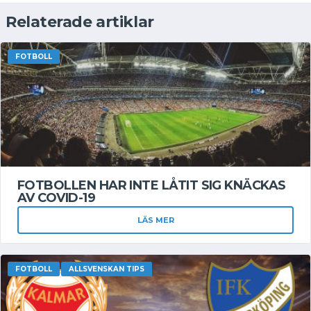
Relaterade artiklar
FOTBOLL
FOTBOLLEN HAR INTE LÅTIT SIG KNÄCKAS
AV COVID-19
LÄS MER
FOTBOLL
ALLSVENSKAN TIPS