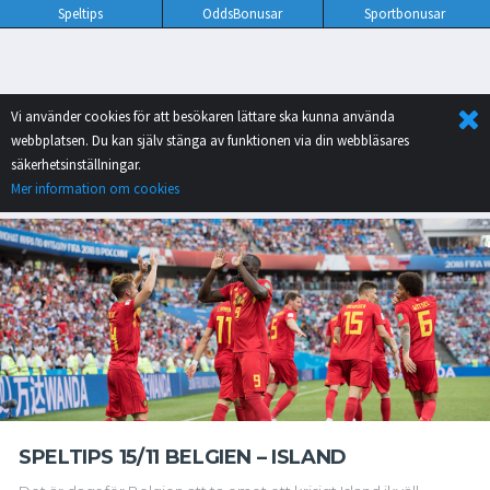
Speltips
OddsBonusar
Sportbonusar
Vi använder cookies för att besökaren lättare ska kunna använda
webbplatsen. Du kan själv stänga av funktionen via din webbläsares
säkerhetsinställningar.
Mer information om cookies
SPELTIPS 15/11 BELGIEN – ISLAND