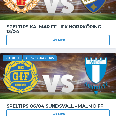
SPELTIPS KALMAR FF - IFK NORRKÖPING
13/04
LÄS MER
FOTBOLL
ALLSVENSKAN TIPS
SPELTIPS 06/04 SUNDSVALL - MALMÖ FF
LÄS MER