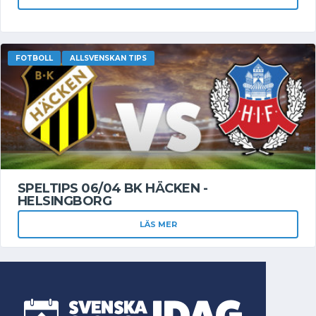
FOTBOLL
ALLSVENSKAN TIPS
SPELTIPS 06/04 BK HÄCKEN -
HELSINGBORG
LÄS MER