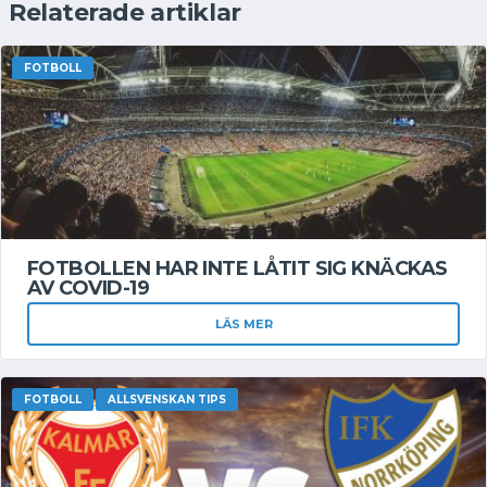
Relaterade artiklar
FOTBOLL
FOTBOLLEN HAR INTE LÅTIT SIG KNÄCKAS
AV COVID-19
LÄS MER
FOTBOLL
ALLSVENSKAN TIPS