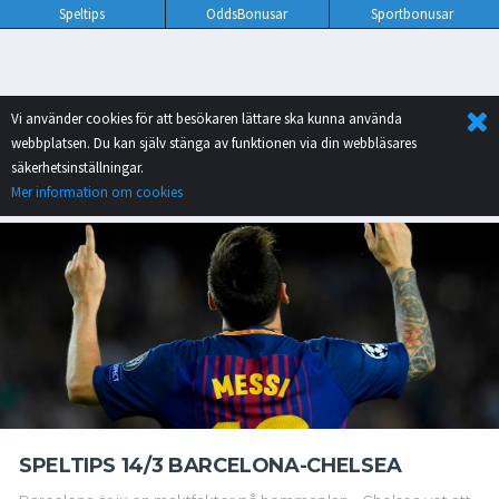
Speltips
OddsBonusar
Sportbonusar
Vi använder cookies för att besökaren lättare ska kunna använda
webbplatsen. Du kan själv stänga av funktionen via din webbläsares
säkerhetsinställningar.
Mer information om cookies
SPELTIPS 14/3 BARCELONA-CHELSEA