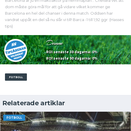
Barcelona är ju en maktfaktor på hemmaplan... Chelsea vet att
dom måste göra mål för att gå vidare vilket kommer ge
Barcelona en hel del chanser i denna match. Oddsen har
vandrat uppåt en del så nu slår vi till! Barca -1 till 1,92 ggr. (Hasses
tips)
Danne
ROI senaste 30 dagarna: 0%
ROI senaste 90 dagarna: 0%
FOTBOLL
Relaterade artiklar
FOTBOLL