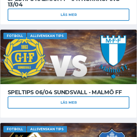
13/04
LÄS MER
FOTBOLL
ALLSVENSKAN TIPS
SPELTIPS 06/04 SUNDSVALL - MALMÖ FF
LÄS MER
FOTBOLL
ALLSVENSKAN TIPS