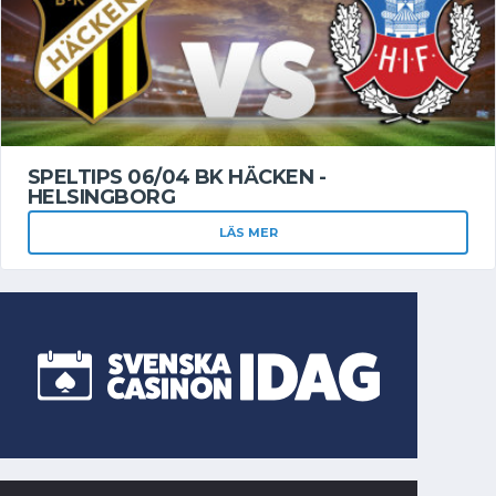
SPELTIPS 06/04 BK HÄCKEN -
HELSINGBORG
LÄS MER