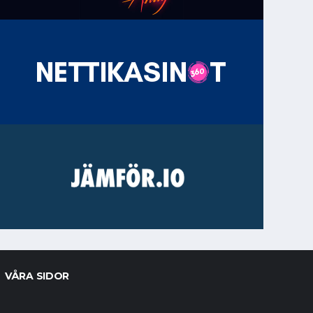
VÅRA SIDOR