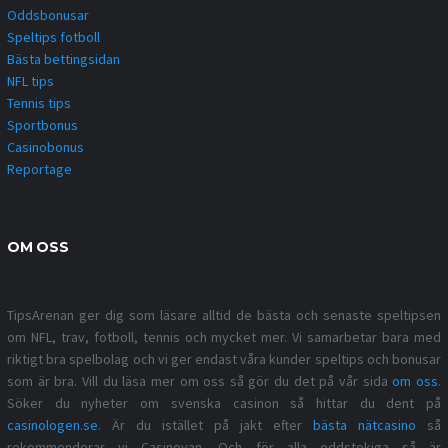
Oddsbonusar
Speltips fotboll
Bästa bettingsidan
NFL tips
Tennis tips
Sportbonus
Casinobonus
Reportage
OM OSS
TipsArenan ger dig som läsare alltid de bästa och senaste speltipsen
om NFL, trav, fotboll, tennis och mycket mer. Vi samarbetar bara med
riktigt bra spelbolag och vi ger endast våra kunder speltips och bonusar
som är bra. Vill du läsa mer om oss så gör du det på vår sida
om oss
.
Söker du nyheter om svenska casinon så hittar du dent på
casinologen.se
. Är du istället på jakt efter
bästa nätcasino
så
rekommenderar vi Casinovan. Och för alla oddstokiga så är