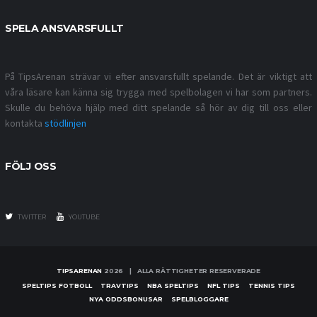
SPELA ANSVARSFULLT
På TipsArenan strävar vi efter ansvarsfullt spelande. Det är viktigt att
våra läsare kan känna sig trygga med spelbolagen vi har som partners.
Skulle du behöva hjälp med ditt spelande så hör av dig till oss eller
kontakta
stödlinjen
FÖLJ OSS
TWITTER
YOUTUBE
TIPSARENAN
2026 | ALLA RÄTTIGHETER RESERVERADE
SPELTIPS FOTBOLL
TRAVTIPS
NBA SPELTIPS
NFL TIPS
TENNIS TIPS
NYA ODDSBONUSAR
SPELBLOGGARE