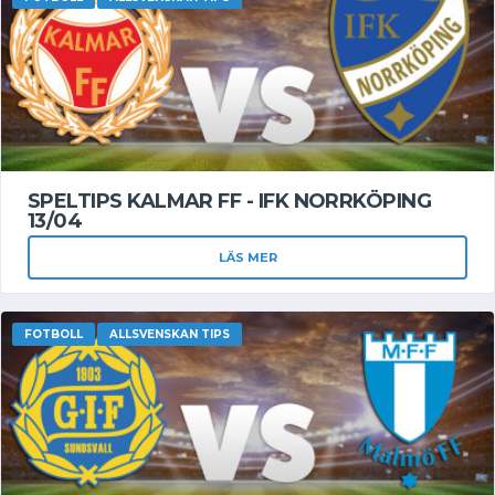
SPELTIPS KALMAR FF - IFK NORRKÖPING
13/04
LÄS MER
FOTBOLL
ALLSVENSKAN TIPS