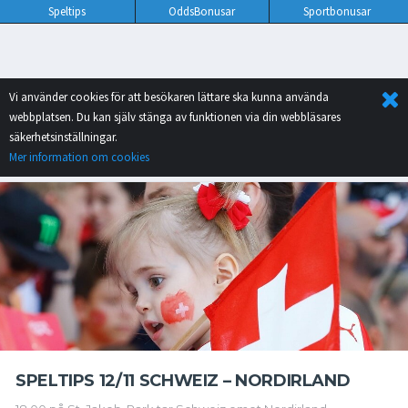
Speltips
OddsBonusar
Sportbonusar
Vi använder cookies för att besökaren lättare ska kunna använda
webbplatsen. Du kan själv stänga av funktionen via din webbläsares
säkerhetsinställningar.
Mer information om cookies
SPELTIPS 12/11 SCHWEIZ – NORDIRLAND