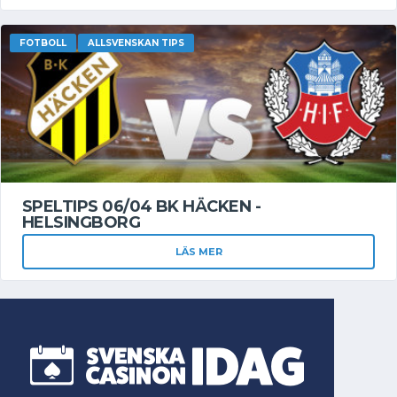
FOTBOLL
ALLSVENSKAN TIPS
SPELTIPS 06/04 BK HÄCKEN -
HELSINGBORG
LÄS MER