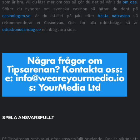
som är bra. Vill du läsa mer om oss så gör du det på vår sida
om oss
.
Söker du nyheter om svenska casinon så hittar du dent på
casinologen.se
. Är du istället på jakt efter
bästa nätcasino
så
rekommenderar vi Casinovan. Och för alla oddstokiga så är
oddsbonusaridag.se
en riktigt bra sida.
SPELA ANSVARSFULLT
På TipsArenan strävar vi efter ansvarsfullt spelande. Det är viktigt att