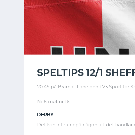
SPELTIPS 12/1 SHE
20.45 på Bramall Lane och TV3 Sport tar S
Nr 5 mot nr 16.
DERBY
Det kan inte undgå någon att det handlar o