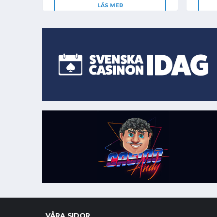
LÄS MER
VÅRA SIDOR