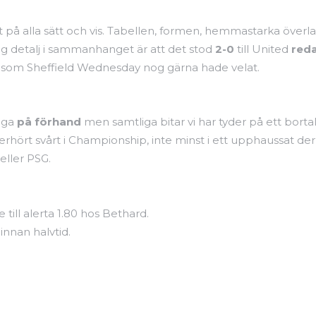
t på alla sätt och vis. Tabellen, formen, hemmastarka öve
tig detalj i sammanhanget är att det stod
2-0
till United
reda
 som Sheffield Wednesday nog gärna hade velat.
ynga
på förhand
men samtliga bitar vi har tyder på ett bortal
rhört svårt i Championship, inte minst i ett upphaussat der
eller PSG.
 till alerta 1.80 hos Bethard.
 innan halvtid.