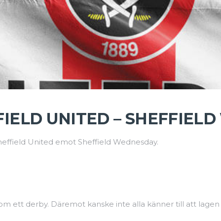
FFIELD UNITED – SHEFFIE
heffield United emot Sheffield Wednesday.
m ett derby. Däremot kanske inte alla känner till att lagen