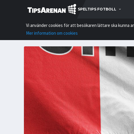
SPELTIPS FOTBOLL
Vi använder cookies för att besökaren lättare ska kunna a
Mer information om cookies