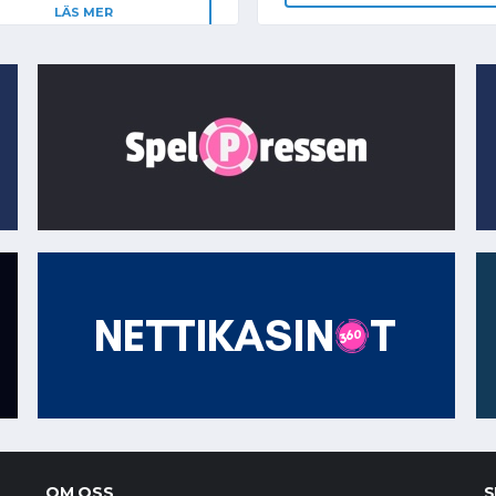
LÄS MER
OM OSS
S