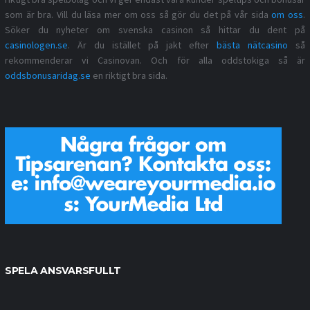
som är bra. Vill du läsa mer om oss så gör du det på vår sida
om oss
.
Söker du nyheter om svenska casinon så hittar du dent på
casinologen.se
. Är du istället på jakt efter
bästa nätcasino
så
rekommenderar vi Casinovan. Och för alla oddstokiga så är
oddsbonusaridag.se
en riktigt bra sida.
SPELA ANSVARSFULLT