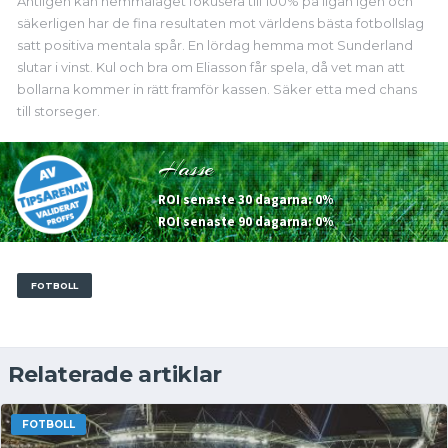
Äntligen kan hemmalaget fokusera till 100% på ligan igen och
säkerligen har de fina resultaten mot världens bästa fotbollslag
satt positiva mentala spår. En lördag hemma mot Sunderland
slutar i vinst. Kul och bra om Eliasson får spela, då vet man att
bollarna kommer in rätt framför kassen. Säker etta med chans
till storseger.
Hasse
ROI senaste 30 dagarna: 0%
ROI senaste 90 dagarna: 0%
FOTBOLL
Relaterade artiklar
FOTBOLL