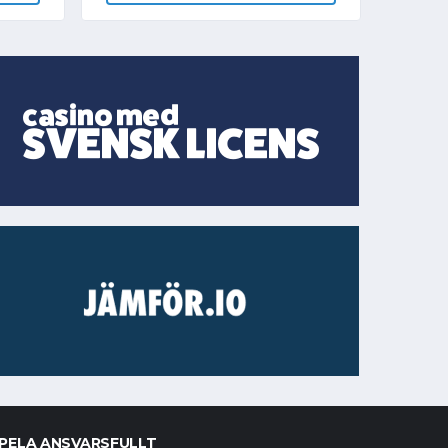
PELA ANSVARSFULLT