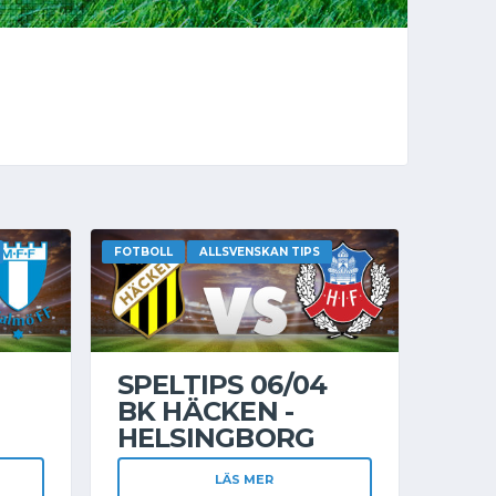
FOTBOLL
ALLSVENSKAN TIPS
SPELTIPS 06/04
BK HÄCKEN -
HELSINGBORG
LÄS MER