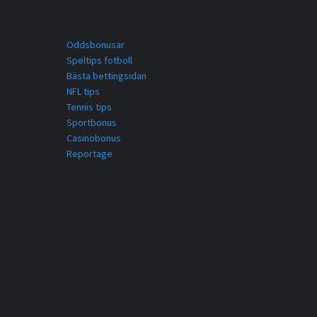
Oddsbonusar
Speltips fotboll
Bästa bettingsidan
NFL tips
Tennis tips
Sportbonus
Casinobonus
Reportage