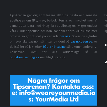
TipsArenan ger dig som läsare alltid de bästa och senaste
P
speltipsen om NFL, trav, fotboll, tennis och mycket mer. Vi
v
samarbetar bara med riktigt bra spelbolag och vi ger endast
v
våra kunder speltips och bonusar som är bra. Vill du läsa mer
s
om oss så gör du det på vår sida
om oss
. Söker du nyheter
om svenska casinon så hittar du dent på
casinologen.se
. Är
F
du istället på jakt efter
bästa nätcasino
så rekommenderar vi
Casinovan. Och för alla oddstokiga så är
oddsbonusaridag.se
en riktigt bra sida.