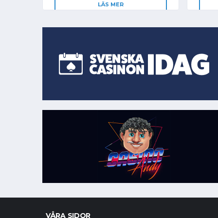
LÄS MER
VÅRA SIDOR