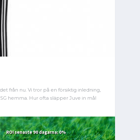
 från nu. Vi tror på en försiktig inledning,
kt PSG hemma. Hur ofta släpper Juve in mål
ROI senaste 90 dagarna: 0%