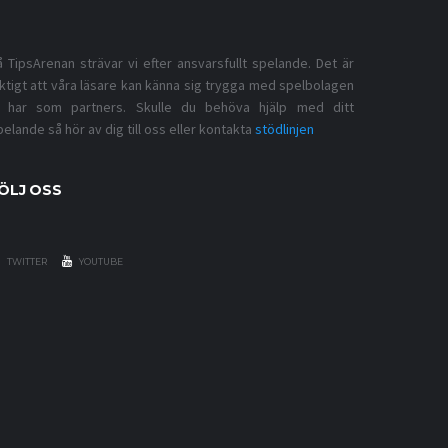
å TipsArenan strävar vi efter ansvarsfullt spelande. Det är
iktigt att våra läsare kan känna sig trygga med spelbolagen
i har som partners. Skulle du behöva hjälp med ditt
pelande så hör av dig till oss eller kontakta
stödlinjen
ÖLJ OSS
TWITTER
YOUTUBE