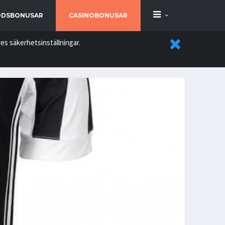
DSBONUSAR
CASINOBONUSAR
es säkerhetsinställningar.