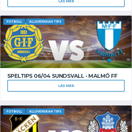
LÄS MER
FOTBOLL
ALLSVENSKAN TIPS
SPELTIPS 06/04 SUNDSVALL - MALMÖ FF
LÄS MER
FOTBOLL
ALLSVENSKAN TIPS