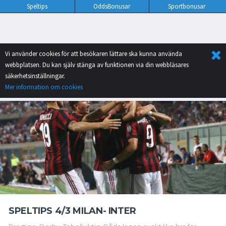
Speltips
OddsBonusar
Sportbonusar
Vi använder cookies för att besökaren lättare ska kunna använda
webbplatsen. Du kan själv stänga av funktionen via din webbläsares
säkerhetsinställningar.
Mer information om cookies
SPELTIPS 4/3 MILAN- INTER