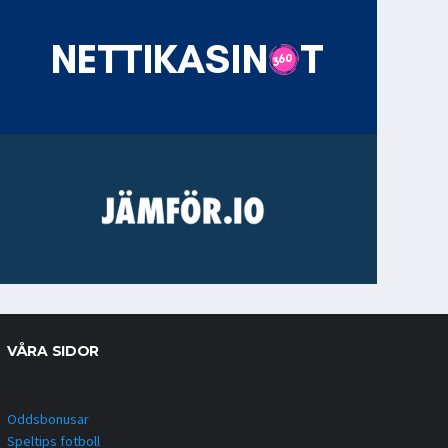
VÅRA SIDOR
Oddsbonusar
Speltips fotboll