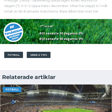
Prestige. Derby. Tabellviktig. Båda lagen exakt lika bra för
dagen (?). 0-0 i Coppa Italia i december. Milan har släppt in 1 mål
totalt av de 8 senaste matcherna. Bara dåren lirar över här.
Hasse
ROI senaste 30 dagarna: 0%
ROI senaste 90 dagarna: 0%
FOTBOLL
SERIE A TIPS
Relaterade artiklar
FOTBOLL