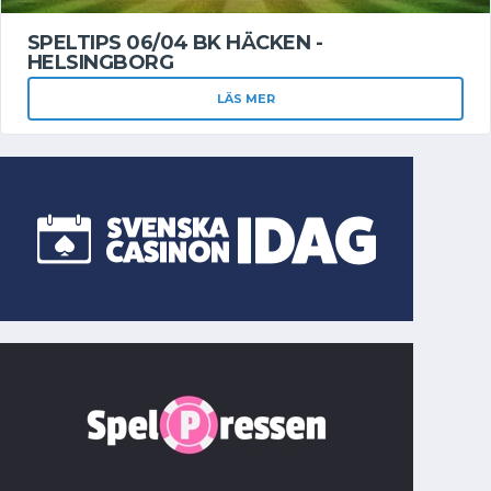
SPELTIPS 06/04 BK HÄCKEN -
HELSINGBORG
LÄS MER