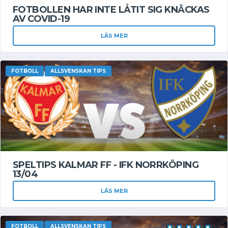
FOTBOLLEN HAR INTE LÅTIT SIG KNÄCKAS
AV COVID-19
LÄS MER
FOTBOLL
ALLSVENSKAN TIPS
SPELTIPS KALMAR FF - IFK NORRKÖPING
13/04
LÄS MER
FOTBOLL
ALLSVENSKAN TIPS