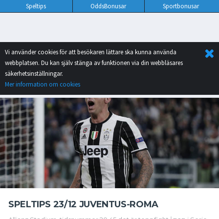
Speltips
OddsBonusar
Sportbonusar
Vi använder cookies för att besökaren lättare ska kunna använda
webbplatsen. Du kan själv stänga av funktionen via din webbläsares
säkerhetsinställningar.
Mer information om cookies
SPELTIPS 23/12 JUVENTUS-ROMA