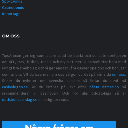
Sportbonus
Casinobonus
Reportage
OM OSS
TipsArenan ger dig som läsare alltid de bästa och senaste speltipsen
om NFL, trav, fotboll, tennis och mycket mer. Vi samarbetar bara med
riktigt bra spelbolag och vi ger endast våra kunder speltips och bonusar
som är bra. Vill du läsa mer om oss så gör du det på vår sida
om oss
.
Söker du nyheter om svenska casinon så hittar du dent på
casinologen.se
. Är du istället på jakt efter
bästa nätcasino
så
rekommenderar vi Casinovan. Och för alla oddstokiga så är
oddsbonusaridag.se
en riktigt bra sida.