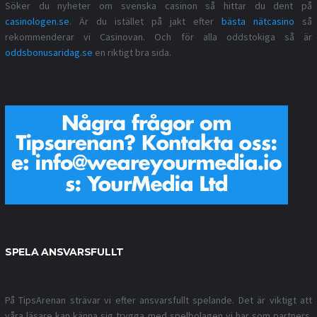
Söker du nyheter om svenska casinon så hittar du dent på
casinologen.se
. Är du istället på jakt efter
bästa nätcasino
så
rekommenderar vi Casinovan. Och för alla oddstokiga så är
oddsbonusaridag.se
en riktigt bra sida.
SPELA ANSVARSFULLT
På TipsArenan strävar vi efter ansvarsfullt spelande. Det är viktigt att
våra läsare kan känna sig trygga med spelbolagen vi har som partners.