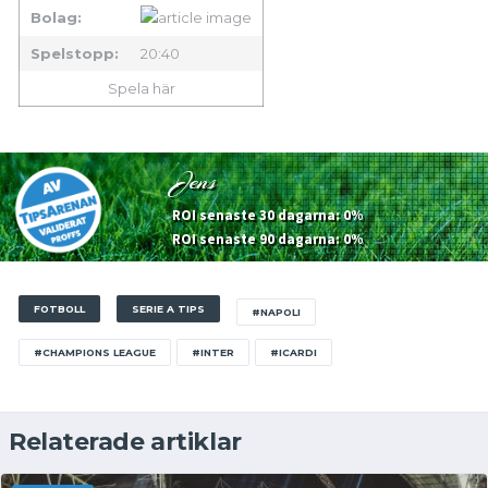
Bolag:
Spelstopp:
20:40
Spela här
Jens
ROI senaste 30 dagarna: 0%
ROI senaste 90 dagarna: 0%
FOTBOLL
SERIE A TIPS
#NAPOLI
#CHAMPIONS LEAGUE
#INTER
#ICARDI
Relaterade artiklar