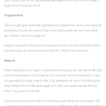
San Paolo där vi har serieledande Napoli som tar emot tvåan i
ligan Inter klockan 2045.
Toppmöte
Åtta omgångar spelade ligaledaren Napoli har ännu inte tappat
poäng nu kommer serietvåan Inter på besök de har levererat
sju vinster och en oavgjord.
Napoli spelade champions league borta i veckan medans Inter
kunnat njuta av derbyvinsten mot AC Milan hela veckan.
Napoli
Sett väldigt bra ut i ligan i Champions league har de dock åkt på
två bortatorskar mot Shaktar och senast mot Manchester City i
en ganska konstig match där City spelade ut dem inledningsvis
men Napoli kom tillbaka rejält och det vart spännande till slut
Man City vann 2-1 till slut.
Det är ju serie A som de har fullt fokus på detta är säsongen då
Juventus ska petas ner och de har skaffat sig själv ett väldigt bra