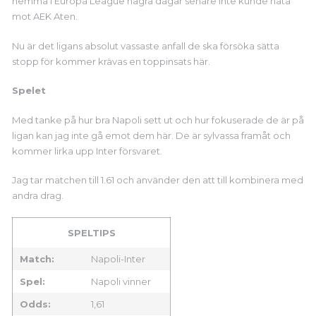
hemma i Europa League några dagar senare inte kunde näta
mot AEK Aten.
Nu är det ligans absolut vassaste anfall de ska försöka sätta
stopp för kommer krävas en toppinsats här.
Spelet
Med tanke på hur bra Napoli sett ut och hur fokuserade de är på
ligan kan jag inte gå emot dem här. De är sylvassa framåt och
kommer lirka upp Inter försvaret.
Jag tar matchen till 1.61 och använder den att till kombinera med
andra drag.
SPELTIPS
Match:
Napoli-Inter
Spel:
Napoli vinner
Odds:
1,61