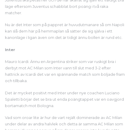
läge eftersom Juventus schabblat bort poäng i två raka
matcher.
Nu är det Inter som på pappret är huvudutmanare så om Napoli
kan slå dem här på hemmaplan så sätter de sig själva i ett
kanonläge i ligan även om det är tidigt ännu bollen är rund etc.
Inter
Mauro Icardi. Ännu en Argentina striker som var ruskigt bra i
derbyt mot AC Milan som Inter vann till slut med 3-2 efter
hattrick av Icardi det var en spännande match som böljade fram
och tillbaka.
Det är mycket positivt med Inter under nye coachen Luciano
Spaletti börjar det se bra ut enda poängtappet var en oavgjord
bortamatch mot Bologna.
Vad som oroar lite är hur de vart rejält dominerade av AC Milan
under delar av andra halvlek och detta är samma AC Milan som