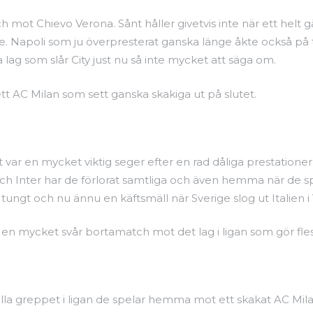
mot Chievo Verona. Sånt håller givetvis inte när ett helt gä
 Napoli som ju överpresterat ganska länge åkte också på t
g som slår City just nu så inte mycket att säga om.
 AC Milan som sett ganska skakiga ut på slutet.
var en mycket viktig seger efter en rad dåliga prestationer
och Inter har de förlorat samtliga och även hemma när de 
tungt och nu ännu en käftsmäll när Sverige slog ut Italien i 
en mycket svår bortamatch mot det lag i ligan som gör fles
la greppet i ligan de spelar hemma mot ett skakat AC Milan 