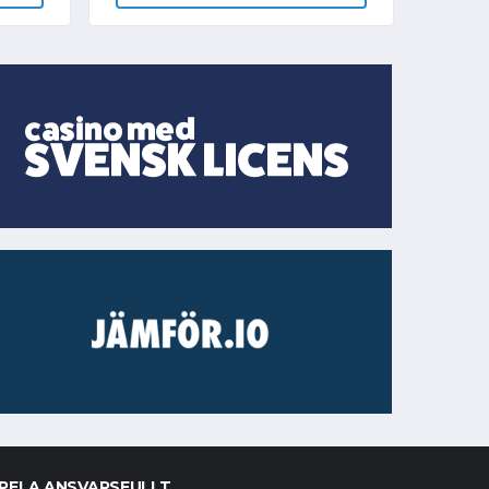
PELA ANSVARSFULLT