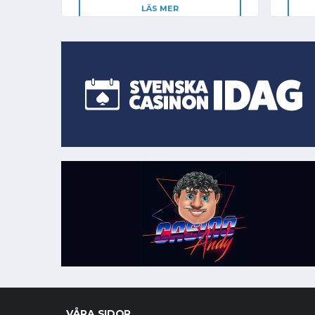
LÄS MER
VÅRA SIDOR