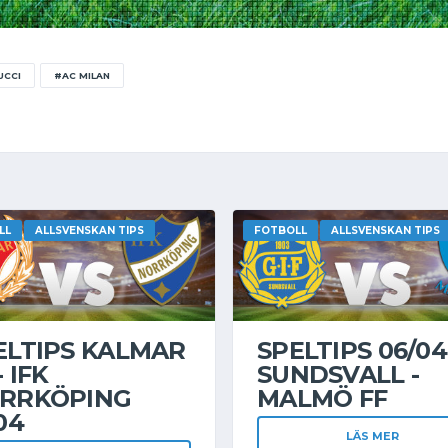
UCCI
#AC MILAN
LL
ALLSVENSKAN TIPS
FOTBOLL
ALLSVENSKAN TIPS
ELTIPS KALMAR
SPELTIPS 06/04
- IFK
SUNDSVALL -
RRKÖPING
MALMÖ FF
04
LÄS MER