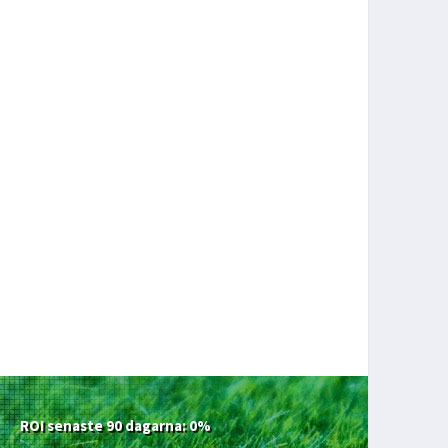
ROI senaste 90 dagarna: 0%