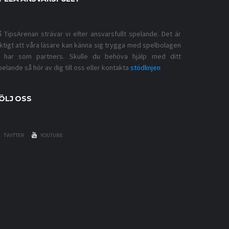
å TipsArenan strävar vi efter ansvarsfullt spelande. Det är
iktigt att våra läsare kan känna sig trygga med spelbolagen
i har som partners. Skulle du behöva hjälp med ditt
pelande så hör av dig till oss eller kontakta
stödlinjen
ÖLJ OSS
TWITTER
YOUTUBE