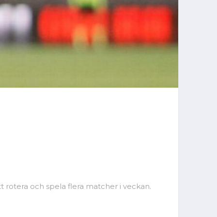
t rotera och spela flera matcher i veckan.