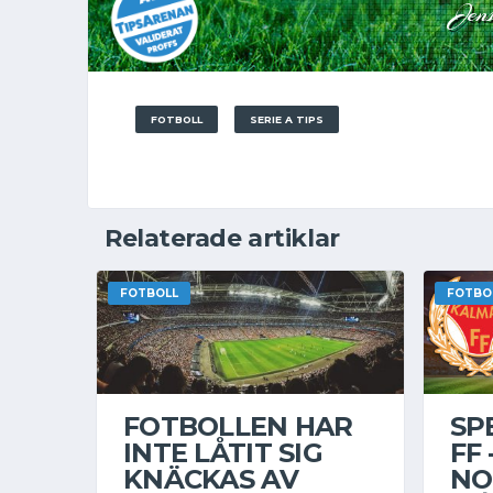
Jen
FOTBOLL
SERIE A TIPS
Relaterade artiklar
FOTBOLL
FOTBO
FOTBOLLEN HAR
SP
INTE LÅTIT SIG
FF 
KNÄCKAS AV
NO