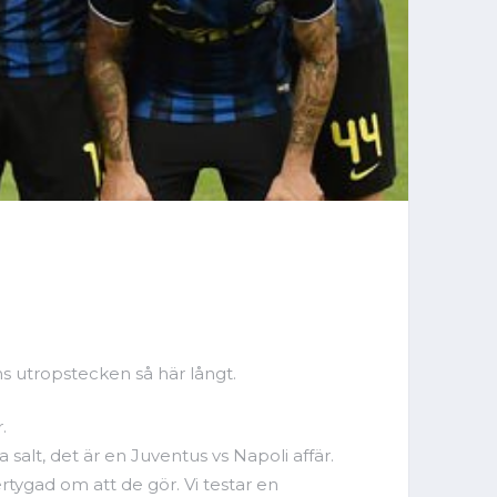
ns utropstecken så här långt.
.
alt, det är en Juventus vs Napoli affär.
tygad om att de gör. Vi testar en