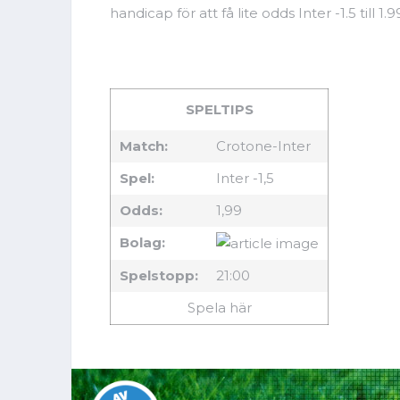
handicap för att få lite odds Inter -1.5 till 1
SPELTIPS
Match:
Crotone-Inter
Spel:
Inter -1,5
Odds:
1,99
Bolag:
Spelstopp:
21:00
Spela här