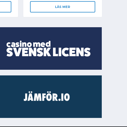
LÄS MER