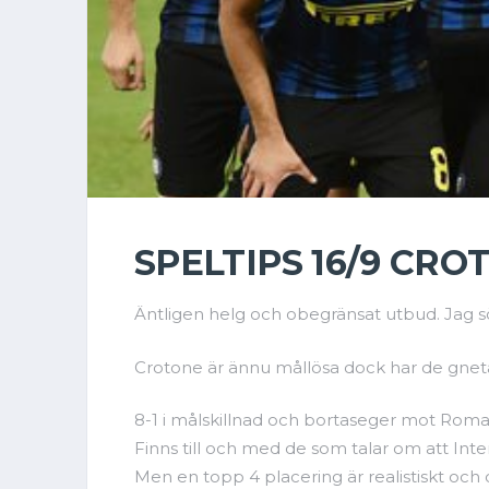
SPELTIPS 16/9 CRO
Äntligen helg och obegränsat utbud. Jag sök
Crotone är ännu mållösa dock har de gnetat
8-1 i målskillnad och bortaseger mot Roma 
Finns till och med de som talar om att Int
Men en topp 4 placering är realistiskt och