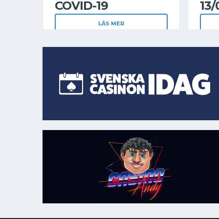
COVID-19
13/
LÄS MER