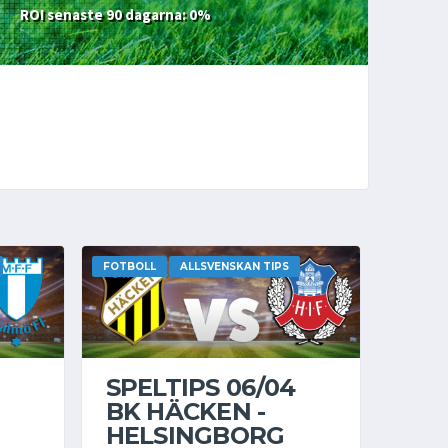
ROI senaste 90 dagarna: 0%
FOTBOLL
ALLSVENSKAN TIPS
SPELTIPS 06/04
BK HÄCKEN -
HELSINGBORG