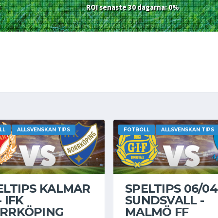
s
ROI senaste 30 dagarna: 0%
LL
ALLSVENSKAN TIPS
FOTBOLL
ALLSVENSKAN TIPS
ELTIPS KALMAR
SPELTIPS 06/04
- IFK
SUNDSVALL -
RRKÖPING
MALMÖ FF