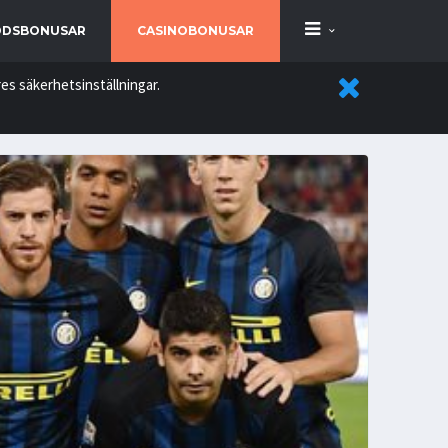
DSBONUSAR
CASINOBONUSAR
es säkerhetsinställningar.