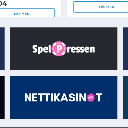
04
LÄS MER
LÄS MER