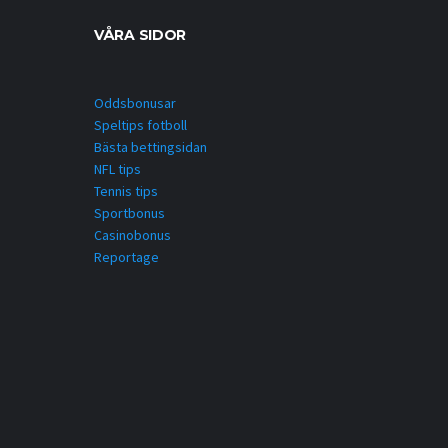
VÅRA SIDOR
Oddsbonusar
Speltips fotboll
Bästa bettingsidan
NFL tips
Tennis tips
Sportbonus
Casinobonus
Reportage