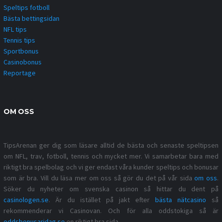
Speltips fotboll
Bästa bettingsidan
NFL tips
Tennis tips
Sportbonus
Casinobonus
Reportage
OM OSS
TipsArenan ger dig som läsare alltid de bästa och senaste speltipsen
om NFL, trav, fotboll, tennis och mycket mer. Vi samarbetar bara med
riktigt bra spelbolag och vi ger endast våra kunder speltips och bonusar
som är bra. Vill du läsa mer om oss så gör du det på vår sida
om oss
.
Söker du nyheter om svenska casinon så hittar du dent på
casinologen.se
. Är du istället på jakt efter
bästa nätcasino
så
rekommenderar vi Casinovan. Och för alla oddstokiga så är
oddsbonusaridag.se
en riktigt bra sida.