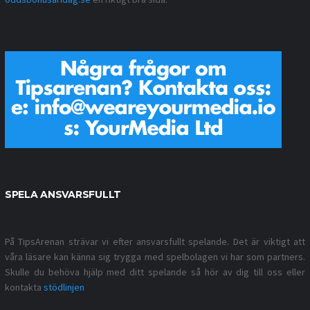
SPELA ANSVARSFULLT
På TipsArenan strävar vi efter ansvarsfullt spelande. Det är viktigt att
våra läsare kan känna sig trygga med spelbolagen vi har som partners.
Skulle du behöva hjälp med ditt spelande så hör av dig till oss eller
kontakta
stödlinjen