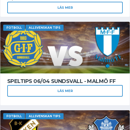
LÄS MER
FOTBOLL
ALLSVENSKAN TIPS
SPELTIPS 06/04 SUNDSVALL - MALMÖ FF
LÄS MER
FOTBOLL
ALLSVENSKAN TIPS