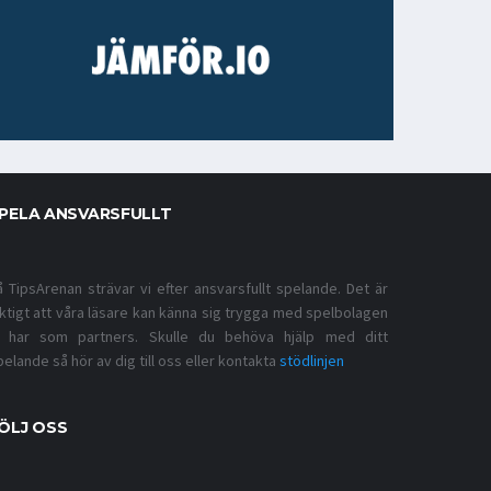
PELA ANSVARSFULLT
å TipsArenan strävar vi efter ansvarsfullt spelande. Det är
iktigt att våra läsare kan känna sig trygga med spelbolagen
i har som partners. Skulle du behöva hjälp med ditt
pelande så hör av dig till oss eller kontakta
stödlinjen
ÖLJ OSS