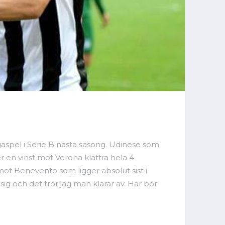
gaspel i Serie B nästa säsong. Udinese som
er en vinst mot Verona klättra hela 4
 mot Benevento som ligger absolut sist i
ig och det tror jag man klarar av. Här bör