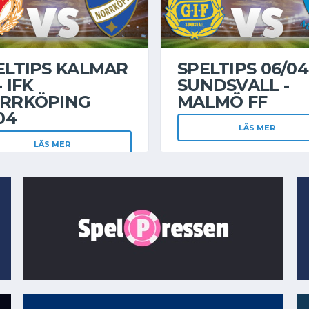
ELTIPS KALMAR
SPELTIPS 06/04
- IFK
SUNDSVALL -
RRKÖPING
MALMÖ FF
04
LÄS MER
LÄS MER