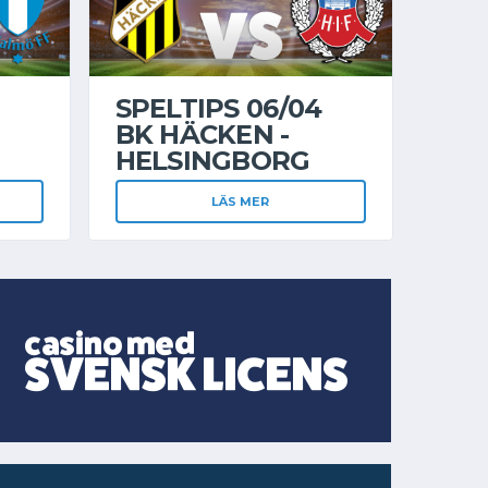
SPELTIPS 06/04
BK HÄCKEN -
HELSINGBORG
LÄS MER