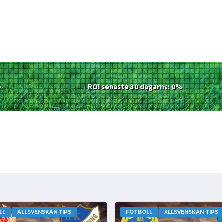
e
ROI senaste 30 dagarna: 0%
LL
ALLSVENSKAN TIPS
FOTBOLL
ALLSVENSKAN TIPS