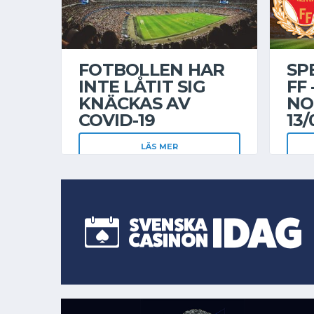
FOTBOLLEN HAR
SP
INTE LÅTIT SIG
FF 
KNÄCKAS AV
NO
COVID-19
13/
LÄS MER