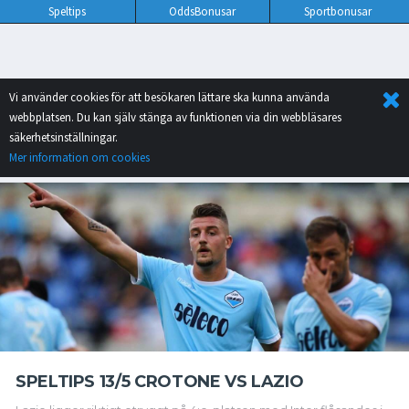
Speltips
OddsBonusar
Sportbonusar
Vi använder cookies för att besökaren lättare ska kunna använda
webbplatsen. Du kan själv stänga av funktionen via din webbläsares
säkerhetsinställningar.
Mer information om cookies
SPELTIPS 13/5 CROTONE VS LAZIO