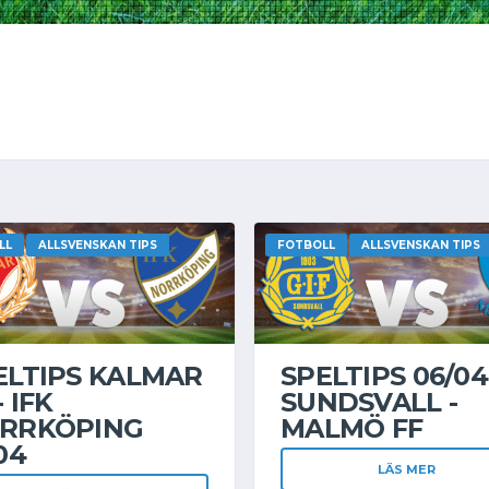
LL
ALLSVENSKAN TIPS
FOTBOLL
ALLSVENSKAN TIPS
ELTIPS KALMAR
SPELTIPS 06/04
- IFK
SUNDSVALL -
RRKÖPING
MALMÖ FF
04
LÄS MER