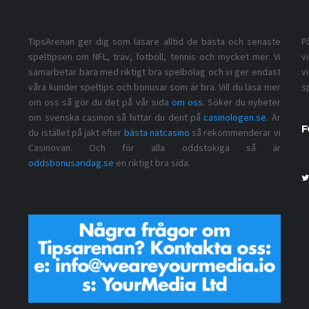
TipsArenan ger dig som läsare alltid de bästa och senaste
P
speltipsen om NFL, trav, fotboll, tennis och mycket mer. Vi
v
samarbetar bara med riktigt bra spelbolag och vi ger endast
v
våra kunder speltips och bonusar som är bra. Vill du läsa mer
s
om oss så gör du det på vår sida
om oss
. Söker du nyheter
om svenska casinon så hittar du dent på
casinologen.se
. Är
F
du istället på jakt efter
bästa nätcasino
så rekommenderar vi
Casinovan. Och för alla oddstokiga så är
oddsbonusaridag.se
en riktigt bra sida.