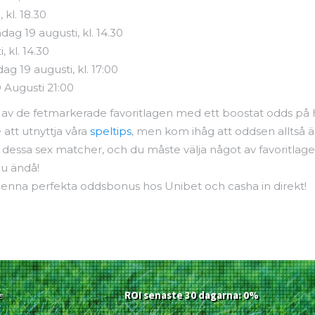
 kl. 18.30
dag 19 augusti, kl. 14.30
 kl. 14.30
ag 19 augusti, kl. 17:00
 Augusti 21:00
 av de fetmarkerade favoritlagen med ett boostat odds på h
e att utnyttja våra
speltips
, men kom ihåg att oddsen alltså 
dessa sex matcher, och du måste välja något av favoritlage
nu ändå!
nna perfekta oddsbonus hos Unibet och casha in direkt!
e
ROI senaste 30 dagarna: 0%