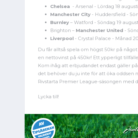
Chelsea
- Arsenal - Lördag 18 augusti,
Manchester City
- Huddersfield - Sön
Burnley
– Watford - Söndag 19 augusti,
Brighton –
Manchester United
- Sönd
Liverpool
- Crystal Palace - Månad 20
Du får alltså spela om högst 50kr på något
en nettovinst på 450kr! Ett ypperligt tillfäll
Kom ihåg att erbjudandet endast gäller på 
det behöver du ju inte för att öka oddsen 
Rivstarta Premier League-säsongen med de
Lycka till!
Jont