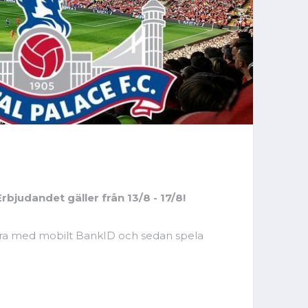
Erbjudandet gäller från 13/8 - 17/8!
 göra med mobilt BankID och sedan spela