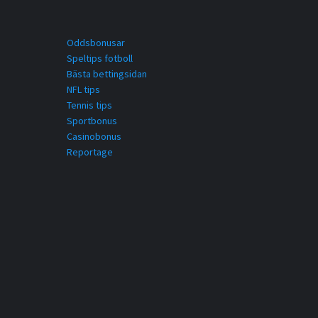
Oddsbonusar
Speltips fotboll
Bästa bettingsidan
NFL tips
Tennis tips
Sportbonus
Casinobonus
Reportage