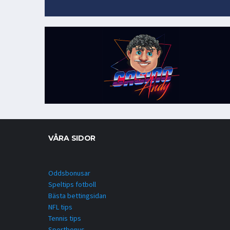
VÅRA SIDOR
Oddsbonusar
Speltips fotboll
Bästa bettingsidan
NFL tips
Tennis tips
Sportbonus