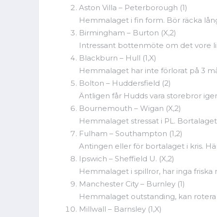
Aston Villa – Peterborough (1)
Hemmalaget i fin form. Bör räcka lång
Birmingham – Burton (X,2)
Intressant bottenmöte om det vore lig
Blackburn – Hull (1,X)
Hemmalaget har inte förlorat på 3 må
Bolton – Huddersfield (2)
Äntligen får Hudds vara storebror igen,
Bournemouth – Wigan (X,2)
Hemmalaget stressat i PL. Bortalaget 
Fulham – Southampton (1,2)
Antingen eller för bortalaget i kris. Här b
Ipswich – Sheffield U. (X,2)
Hemmalaget i spillror, har inga friska 
Manchester City – Burnley (1)
Hemmalaget outstanding, kan rotera d
Millwall – Barnsley (1,X)