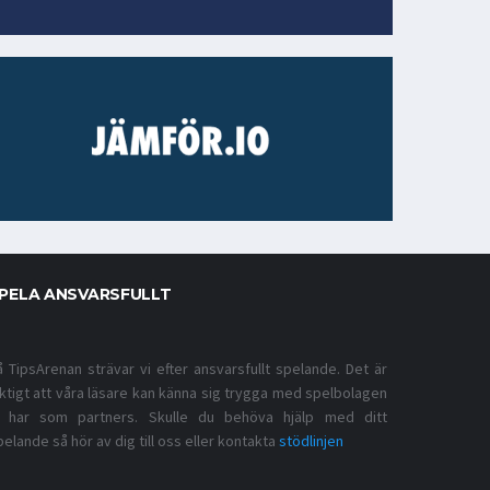
PELA ANSVARSFULLT
å TipsArenan strävar vi efter ansvarsfullt spelande. Det är
iktigt att våra läsare kan känna sig trygga med spelbolagen
i har som partners. Skulle du behöva hjälp med ditt
pelande så hör av dig till oss eller kontakta
stödlinjen