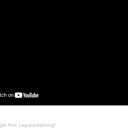
 går före. Laguppställning?