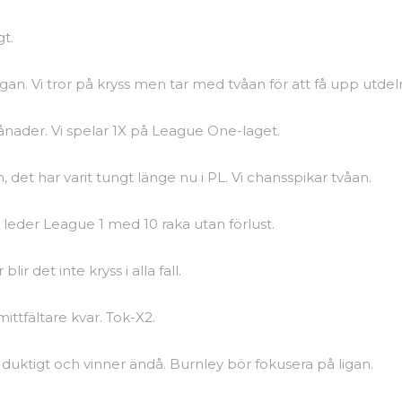
t.
an. Vi tror på kryss men tar med tvåan för att få upp utdel
nader. Vi spelar 1X på League One-laget.
 det har varit tungt länge nu i PL. Vi chansspikar tvåan.
leder League 1 med 10 raka utan förlust.
lir det inte kryss i alla fall.
mittfältare kvar. Tok-X2.
uktigt och vinner ändå. Burnley bör fokusera på ligan.