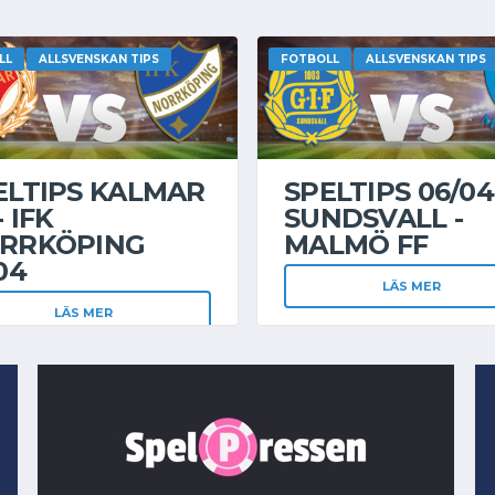
LL
ALLSVENSKAN TIPS
FOTBOLL
ALLSVENSKAN TIPS
ELTIPS KALMAR
SPELTIPS 06/04
- IFK
SUNDSVALL -
RRKÖPING
MALMÖ FF
04
LÄS MER
LÄS MER