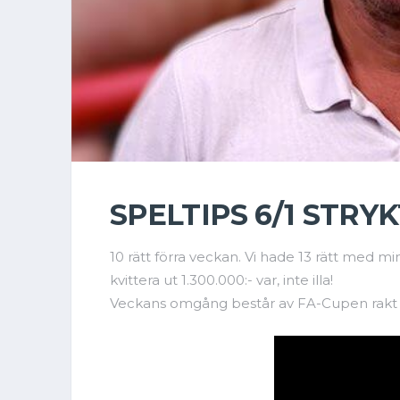
SPELTIPS 6/1 STR
10 rätt förra veckan. Vi hade 13 rätt med m
kvittera ut 1.300.000:- var, inte illa!
Veckans omgång består av FA-Cupen rakt ig