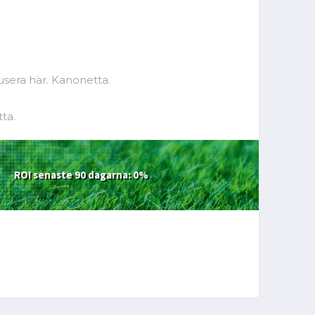
usera här. Kanonetta.
tta.
ROI senaste 90 dagarna: 0%