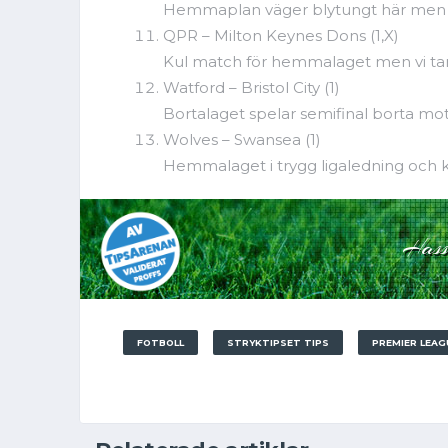
Hemmaplan väger blytungt här men Ba
QPR – Milton Keynes Dons (1,X)
Kul match för hemmalaget men vi tar
Watford – Bristol City (1)
Bortalaget spelar semifinal borta mot
Wolves – Swansea (1)
Hemmalaget i trygg ligaledning och kan
Hass
FOTBOLL
STRYKTIPSET TIPS
PREMIER LEAG