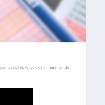
sar på slutet. 10 lyckliga vinnare kunde