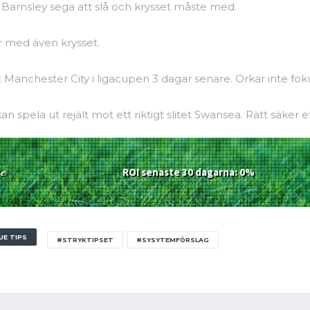
rnsley sega att slå och krysset måste med.
 med även krysset.
 Manchester City i ligacupen 3 dagar senare. Orkar inte fok
 spela ut rejält mot ett riktigt slitet Swansea. Rätt säker e
e
ROI senaste 30 dagarna: 0%
UE TIPS
#STRYKTIPSET
#SYSYTEMFÖRSLAG