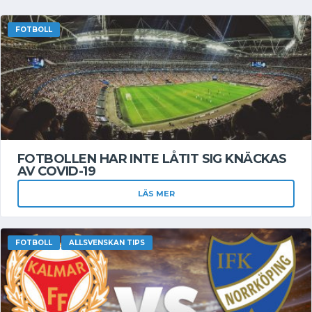
FOTBOLL
FOTBOLLEN HAR INTE LÅTIT SIG KNÄCKAS
AV COVID-19
LÄS MER
FOTBOLL
ALLSVENSKAN TIPS