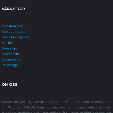
VÅRA SIDOR
Oddsbonusar
Speltips fotboll
Bästa bettingsidan
NFL tips
Tennis tips
Sportbonus
Casinobonus
Reportage
OM OSS
TipsArenan ger dig som läsare alltid de bästa och senaste speltipsen
om NFL, trav, fotboll, tennis och mycket mer. Vi samarbetar bara med
riktigt bra spelbolag och vi ger endast våra kunder speltips och bonusar