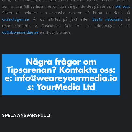
som är bra. Vill du läsa mer om oss så gör du det på vår sida
om oss
.
Söker du nyheter om svenska casinon så hittar du dent på
casinologen.se
. Är du istället på jakt efter
bästa nätcasino
så
rekommenderar vi Casinovan. Och för alla oddstokiga så är
oddsbonusaridag.se
en riktigt bra sida.
SPELA ANSVARSFULLT