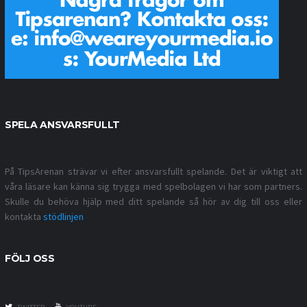
SPELA ANSVARSFULLT
På TipsArenan strävar vi efter ansvarsfullt spelande. Det är viktigt att
våra läsare kan känna sig trygga med spelbolagen vi har som partners.
Skulle du behöva hjälp med ditt spelande så hör av dig till oss eller
kontakta
stödlinjen
FÖLJ OSS