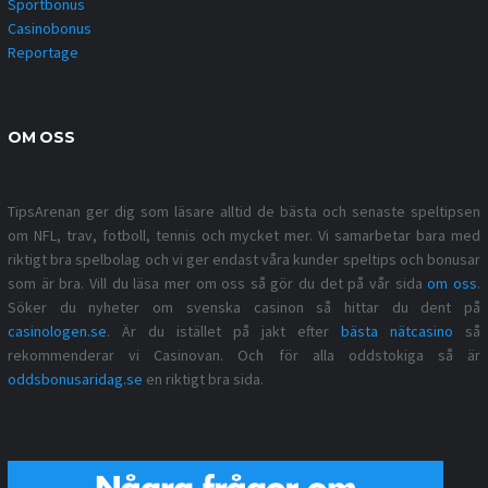
Sportbonus
Casinobonus
Reportage
OM OSS
TipsArenan ger dig som läsare alltid de bästa och senaste speltipsen
om NFL, trav, fotboll, tennis och mycket mer. Vi samarbetar bara med
riktigt bra spelbolag och vi ger endast våra kunder speltips och bonusar
som är bra. Vill du läsa mer om oss så gör du det på vår sida
om oss
.
Söker du nyheter om svenska casinon så hittar du dent på
casinologen.se
. Är du istället på jakt efter
bästa nätcasino
så
rekommenderar vi Casinovan. Och för alla oddstokiga så är
oddsbonusaridag.se
en riktigt bra sida.