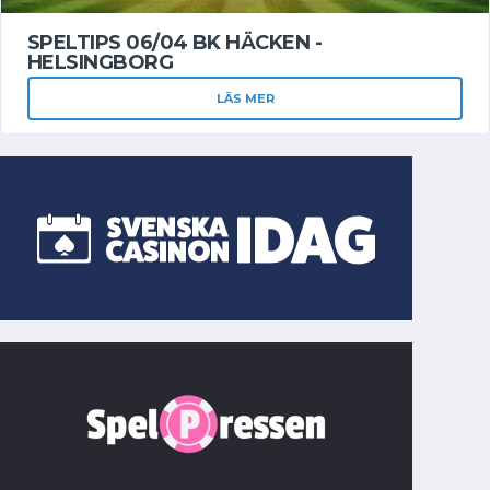
SPELTIPS 06/04 BK HÄCKEN -
HELSINGBORG
LÄS MER