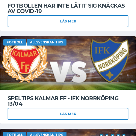
FOTBOLLEN HAR INTE LÅTIT SIG KNÄCKAS
AV COVID-19
LÄS MER
FOTBOLL
ALLSVENSKAN TIPS
SPELTIPS KALMAR FF - IFK NORRKÖPING
13/04
LÄS MER
FOTBOLL
ALLSVENSKAN TIPS