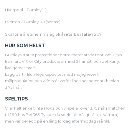
Liverpool – Burnley 1-1
Everton – Burnley 0-1 (senast).
Ska förra årets hemmalag bli
årets bortalag
tro?
HUR SOM HELST
Burnleys starka prestationer borta matchar vår teori om Citys
framfart. Vi tror City producerar minst 2 framåt, och det kan ju
lika gärna vara 5.
Lägg därtill Burnleys kapacitet med möjligheter till
målproduktion och vi förstår varför linan har hamnat i himlen.
3.75 mål..
SPELTIPS
Vi är helt enkelt inte kloka och vi spelar över 3.75 mål i matchen
till 1.90 hos Bet365. Tycker du spelet är dåligt så lira tvärtom,
men var beredd på en lång lördag eftermiddag i så fall.