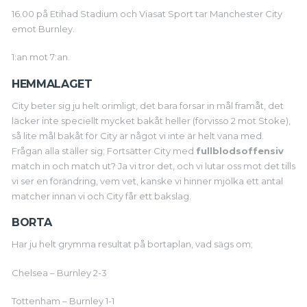
16.00 på Etihad Stadium och Viasat Sport tar Manchester City
emot Burnley.
1:an mot 7:an.
HEMMALAGET
City beter sig ju helt orimligt, det bara forsar in mål framåt, det
läcker inte speciellt mycket bakåt heller (förvisso 2 mot Stoke),
så lite mål bakåt för City är något vi inte är helt vana med.
Frågan alla ställer sig; Fortsätter City med
fullblodsoffensiv
match in och match ut? Ja vi tror det, och vi lutar oss mot det tills
vi ser en förändring, vem vet, kanske vi hinner mjölka ett antal
matcher innan vi och City får ett bakslag.
BORTA
Har ju helt grymma resultat på bortaplan, vad sägs om;
Chelsea – Burnley 2-3
Tottenham – Burnley 1-1