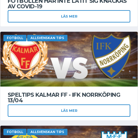
FOTBOLLEN HAR INTE LÅTIT SIG KNÄCKAS
AV COVID-19
LÄS MER
FOTBOLL
ALLSVENSKAN TIPS
SPELTIPS KALMAR FF - IFK NORRKÖPING
13/04
LÄS MER
FOTBOLL
ALLSVENSKAN TIPS