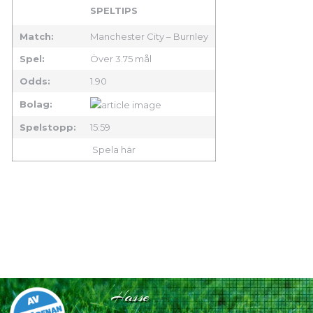
SPELTIPS
Match:
Manchester City – Burnley
Spel:
Över 3.75 mål
Odds:
1.90
Bolag:
Spelstopp:
15:59
Spela här
Hasse