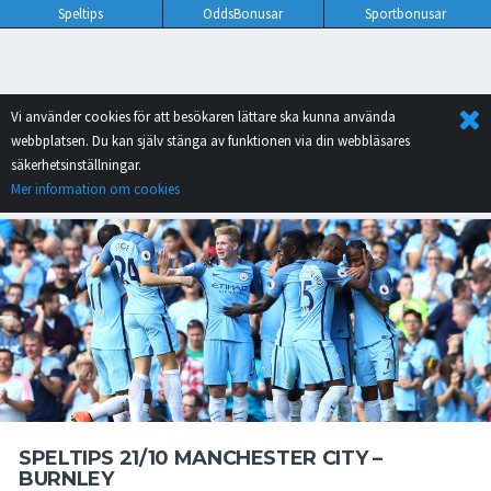
Speltips
OddsBonusar
Sportbonusar
Vi använder cookies för att besökaren lättare ska kunna använda
webbplatsen. Du kan själv stänga av funktionen via din webbläsares
säkerhetsinställningar.
Mer information om cookies
SPELTIPS 21/10 MANCHESTER CITY –
BURNLEY