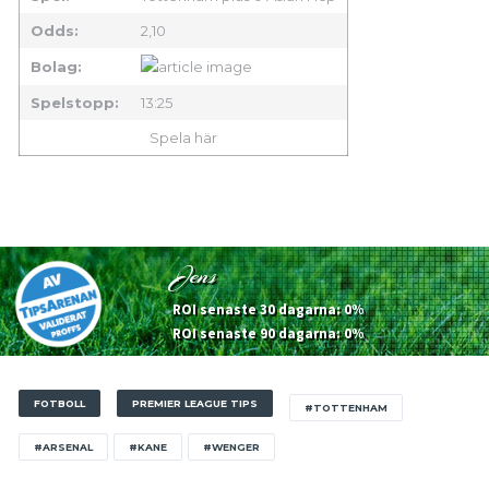
Odds:
2,10
Bolag:
Spelstopp:
13:25
Spela här
Jens
ROI senaste 30 dagarna: 0%
ROI senaste 90 dagarna: 0%
FOTBOLL
PREMIER LEAGUE TIPS
#TOTTENHAM
#ARSENAL
#KANE
#WENGER