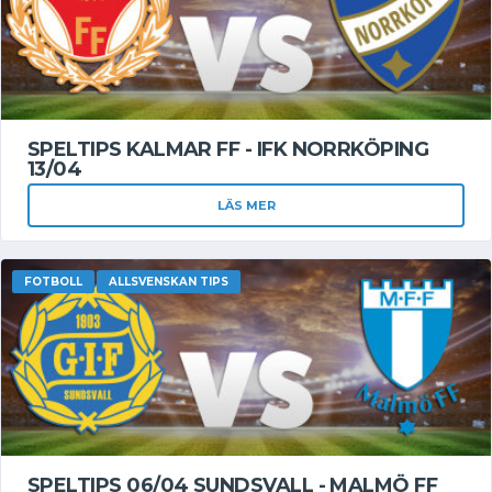
SPELTIPS KALMAR FF - IFK NORRKÖPING
13/04
LÄS MER
FOTBOLL
ALLSVENSKAN TIPS
SPELTIPS 06/04 SUNDSVALL - MALMÖ FF