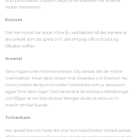
1330 på Emirates Stadium dags för en klassiker när Arsenal
möter Tottenham.
Krysset
Det här mötet har slutat 1-1 tre år i rad faktiskt så det kanske är
lika enkelt som att spela 0-0 i alla VM play offs och luta sig
tillbaka i soffan.
Arsenal
Sexa i ligan torsk mot Manchester City senast där de mötte
övermakten. Innan dess vinster mot Swansea och Everton. Nu
norra London derby mot rivalen Tottenham som ju dessutom
ligger före dem i ligan. Det här brukar bli intensiva tillställningar
och frågan är om inte Arsene Wenger skulle ta ännu en 1-1
match om han kunde.
Tottenham
Har spelat bra och hade lite otur mot Manchester United senast
då först Harry Kane på grund av skada missade matchen och de