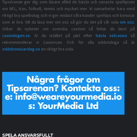
TipsArenan ger dig som läsare alltid de bästa och senaste speltipsen
om NFL, trav, fotboll, tennis och mycket mer. Vi samarbetar bara med
riktigt bra spelbolag och vi ger endast våra kunder speltips och bonusar
som är bra. Vill du läsa mer om oss så gör du det på vår sida
om oss
.
Söker du nyheter om svenska casinon så hittar du dent på
casinologen.se
. Är du istället på jakt efter
bästa nätcasino
så
rekommenderar vi Casinovan. Och för alla oddstokiga så är
oddsbonusaridag.se
en riktigt bra sida.
SPELA ANSVARSFULLT