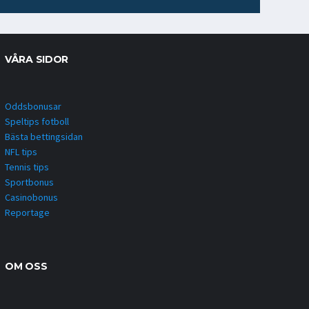
VÅRA SIDOR
Oddsbonusar
Speltips fotboll
Bästa bettingsidan
NFL tips
Tennis tips
Sportbonus
Casinobonus
Reportage
OM OSS