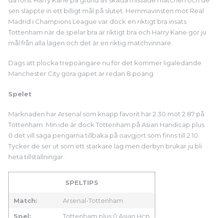
sen släppte in ett billigt mål på slutet. Hemmavinsten mot Real
Madrid i Champions League var dock en riktigt bra insats
Tottenham när de spelar bra är riktigt bra och Harry Kane gör ju
mål från alla lägen och det är en riktig matchvinnare.
Dags att plocka trepoängare nu för det kommer ligaledande
Manchester City göra gapet är redan 8 poäng.
Spelet
Marknaden har Arsenal som knapp favorit här 2.30 mot 2.87 på
Tottenham. Min ide är dock Tottenham på Asian Handicap plus
0 det vill säga pengarna tillbaka på oavgjort som finns till 2.10.
Tycker de ser ut som ett starkare lag men derbyn brukar ju bli
heta tillställningar.
SPELTIPS
Match:
Arsenal-Tottenham
Spel:
Tottenham plus 0 Asian Hcp