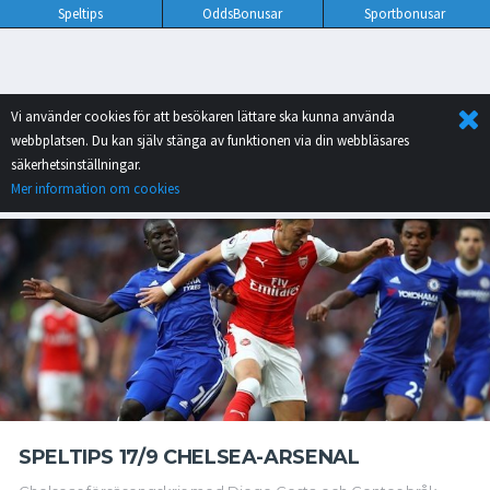
Speltips
OddsBonusar
Sportbonusar
Vi använder cookies för att besökaren lättare ska kunna använda
webbplatsen. Du kan själv stänga av funktionen via din webbläsares
säkerhetsinställningar.
Mer information om cookies
SPELTIPS 17/9 CHELSEA-ARSENAL