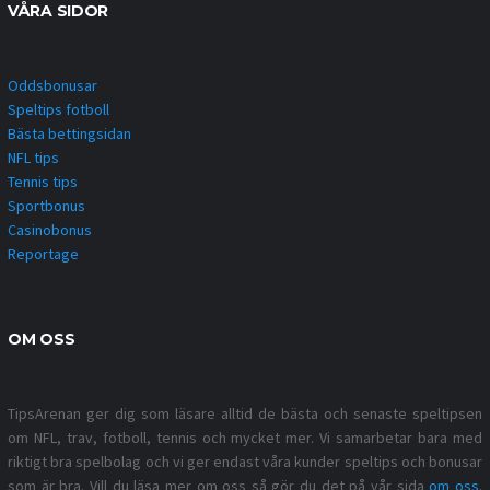
VÅRA SIDOR
Oddsbonusar
Speltips fotboll
Bästa bettingsidan
NFL tips
Tennis tips
Sportbonus
Casinobonus
Reportage
OM OSS
TipsArenan ger dig som läsare alltid de bästa och senaste speltipsen
om NFL, trav, fotboll, tennis och mycket mer. Vi samarbetar bara med
riktigt bra spelbolag och vi ger endast våra kunder speltips och bonusar
som är bra. Vill du läsa mer om oss så gör du det på vår sida
om oss
.