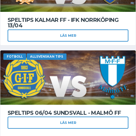
SPELTIPS KALMAR FF - IFK NORRKÖPING
13/04
LÄS MER
FOTBOLL
ALLSVENSKAN TIPS
SPELTIPS 06/04 SUNDSVALL - MALMÖ FF
LÄS MER