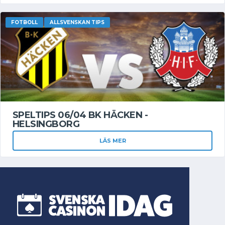
FOTBOLL
ALLSVENSKAN TIPS
SPELTIPS 06/04 BK HÄCKEN -
HELSINGBORG
LÄS MER