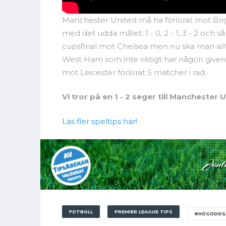
Manchester United må ha förlorat mot Bright
med det udda målet. 1 - 0, 2 - 1, 3 - 2 och
cupsfinal mot Chelsea men nu ska man allts
West Ham som inte riktigt har någon given
mot Leicester förlorat 5 matcher i rad.
Vi tror på en 1 - 2 seger till Manchester 
Läs fler speltips här!
Jont
FOTBOLL
PREMIER LEAGUE TIPS
#HÖGODDS