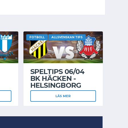
FOTBOLL
ALLSVENSKAN TIPS
SPELTIPS 06/04
BK HÄCKEN -
HELSINGBORG
LÄS MER