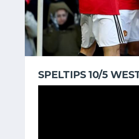
SPELTIPS 10/5 WE