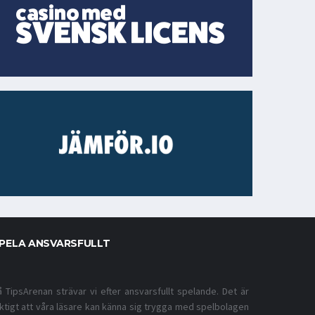
PELA ANSVARSFULLT
å TipsArenan strävar vi efter ansvarsfullt spelande. Det är
iktigt att våra läsare kan känna sig trygga med spelbolagen