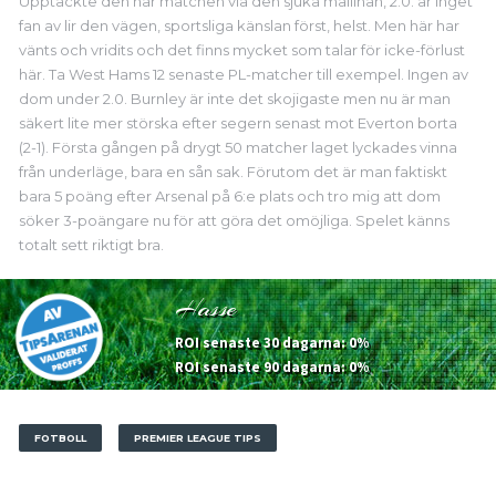
Upptäckte den här matchen via den sjuka mållinan, 2.0. är inget
fan av lir den vägen, sportsliga känslan först, helst. Men här har
vänts och vridits och det finns mycket som talar för icke-förlust
här. Ta West Hams 12 senaste PL-matcher till exempel. Ingen av
dom under 2.0. Burnley är inte det skojigaste men nu är man
säkert lite mer störska efter segern senast mot Everton borta
(2-1). Första gången på drygt 50 matcher laget lyckades vinna
från underläge, bara en sån sak. Förutom det är man faktiskt
bara 5 poäng efter Arsenal på 6:e plats och tro mig att dom
söker 3-poängare nu för att göra det omöjliga. Spelet känns
totalt sett riktigt bra.
Hasse
ROI senaste 30 dagarna: 0%
ROI senaste 90 dagarna: 0%
FOTBOLL
PREMIER LEAGUE TIPS