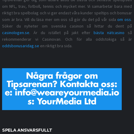
om NFL, trav, fotboll, tennis och mycket mer. Vi samarbetar bara med
riktigt bra spelbolag och vi ger endast våra kunder speltips och bonusar
som är bra. Vill du läsa mer om oss så gör du det på vår sida
om oss
.
Söker du nyheter om svenska casinon så hittar du dent på
casinologen.se
. Är du istället på jakt efter
bästa nätcasino
så
rekommenderar vi Casinovan. Och för alla oddstokiga så är
oddsbonusaridag.se
en riktigt bra sida.
SPELA ANSVARSFULLT