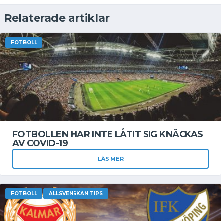
Relaterade artiklar
FOTBOLL
FOTBOLLEN HAR INTE LÅTIT SIG KNÄCKAS
AV COVID-19
LÄS MER
FOTBOLL
ALLSVENSKAN TIPS