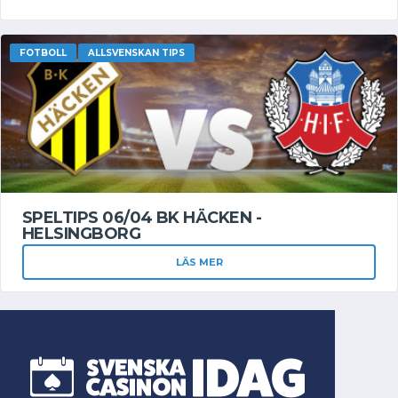
FOTBOLL
ALLSVENSKAN TIPS
SPELTIPS 06/04 BK HÄCKEN -
HELSINGBORG
LÄS MER