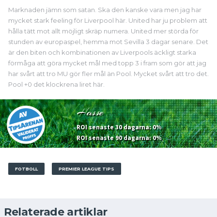
Marknaden jämn som satan. Ska den kanske vara men jag har
mycket stark feeling för Liverpool här. United har ju problem att
hålla tätt mot allt möjligt skräp numera. United mer störda för
stunden av europaspel, hemma mot Sevilla 3 dagar senare. Det
är den biten och kombinationen av Liverpools äckligt starka
förmåga att göra mycket mål med topp 3 i fram som gör att jag
har svårt att tro MU gör fler mål än Pool. Mycket svårt att tro det.
Pool +0 det klockrena liret här.
Hasse
ROI senaste 30 dagarna: 0%
ROI senaste 90 dagarna: 0%
FOTBOLL
PREMIER LEAGUE TIPS
Relaterade artiklar