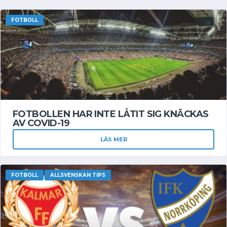
FOTBOLL
FOTBOLLEN HAR INTE LÅTIT SIG KNÄCKAS
AV COVID-19
LÄS MER
FOTBOLL
ALLSVENSKAN TIPS