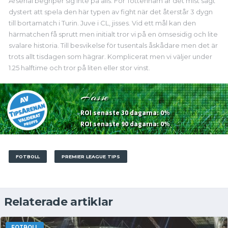
Arsenal begriper sig inte på alls. För Tottenham är det mist sagt
dystert att spela den här typen av fight när det återstår 3 dygn
till bortamatch i Turin. Juve i CL, jisses. Vid ett mål kan den
härmatchen få sprutt men initialt tror vi på en ömsesidig och lite
svalare historia. Till besvikelse för tusentals åskådare men det är
trots allt tisdagen som hägrar. Komplicerat men vi väljer under
1.25 halftime och tror på liten eller stor vinst.
Hasse
ROI senaste 30 dagarna: 0%
ROI senaste 90 dagarna: 0%
FOTBOLL
PREMIER LEAGUE TIPS
Relaterade artiklar
FOTBOLL