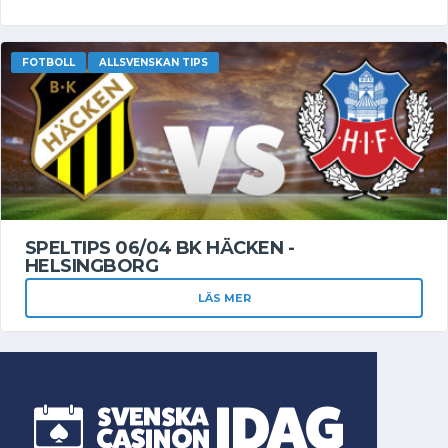
FOTBOLL
ALLSVENSKAN TIPS
SPELTIPS 06/04 BK HÄCKEN -
HELSINGBORG
LÄS MER