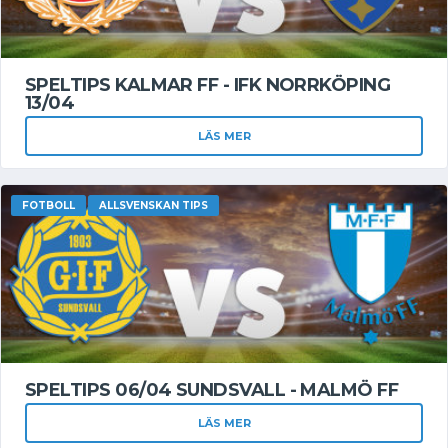
SPELTIPS KALMAR FF - IFK NORRKÖPING
13/04
LÄS MER
FOTBOLL
ALLSVENSKAN TIPS
SPELTIPS 06/04 SUNDSVALL - MALMÖ FF
LÄS MER