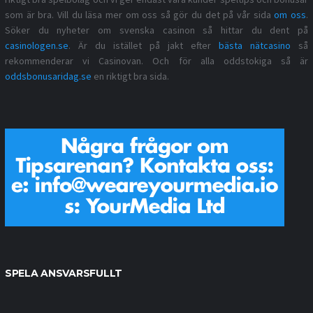
som är bra. Vill du läsa mer om oss så gör du det på vår sida
om oss
.
Söker du nyheter om svenska casinon så hittar du dent på
casinologen.se
. Är du istället på jakt efter
bästa nätcasino
så
rekommenderar vi Casinovan. Och för alla oddstokiga så är
oddsbonusaridag.se
en riktigt bra sida.
SPELA ANSVARSFULLT