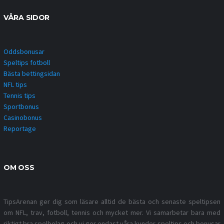
VÅRA SIDOR
Oddsbonusar
Speltips fotboll
Bästa bettingsidan
NFL tips
Tennis tips
Sportbonus
Casinobonus
Reportage
OM OSS
TipsArenan ger dig som läsare alltid de bästa och senaste speltipsen
om NFL, trav, fotboll, tennis och mycket mer. Vi samarbetar bara med
riktigt bra spelbolag och vi ger endast våra kunder speltips och bonusar