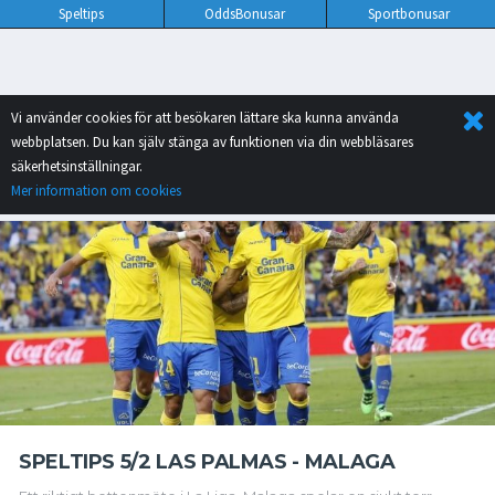
Speltips
OddsBonusar
Sportbonusar
Vi använder cookies för att besökaren lättare ska kunna använda
webbplatsen. Du kan själv stänga av funktionen via din webbläsares
säkerhetsinställningar.
Mer information om cookies
SPELTIPS 5/2 LAS PALMAS - MALAGA