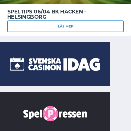
SPELTIPS 06/04 BK HÄCKEN -
HELSINGBORG
LÄS MER