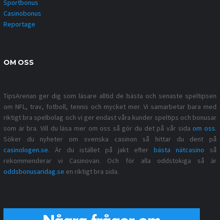
Sportbonus
Casinobonus
Reportage
OM OSS
TipsArenan ger dig som läsare alltid de bästa och senaste speltipsen
om NFL, trav, fotboll, tennis och mycket mer. Vi samarbetar bara med
riktigt bra spelbolag och vi ger endast våra kunder speltips och bonusar
som är bra. Vill du läsa mer om oss så gör du det på vår sida
om oss
.
Söker du nyheter om svenska casinon så hittar du dent på
casinologen.se
. Är du istället på jakt efter
bästa nätcasino
så
rekommenderar vi Casinovan. Och för alla oddstokiga så är
oddsbonusaridag.se
en riktigt bra sida.