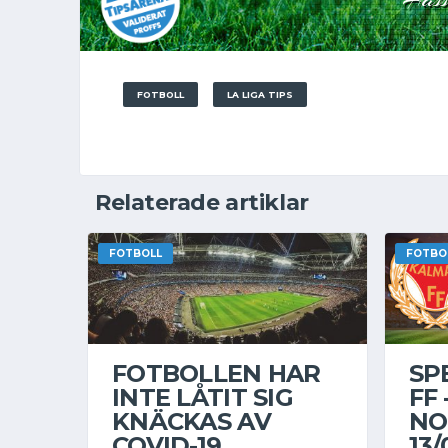
FOTBOLL
LA LIGA TIPS
Relaterade artiklar
FOTBOLL
FOTBO
FOTBOLLEN HAR
SP
INTE LÅTIT SIG
FF 
KNÄCKAS AV
NO
COVID-19
13/