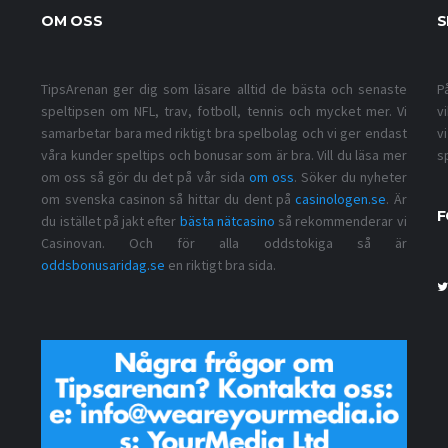
OM OSS
S
TipsArenan ger dig som läsare alltid de bästa och senaste
P
speltipsen om NFL, trav, fotboll, tennis och mycket mer. Vi
v
samarbetar bara med riktigt bra spelbolag och vi ger endast
v
våra kunder speltips och bonusar som är bra. Vill du läsa mer
s
om oss så gör du det på vår sida
om oss
. Söker du nyheter
om svenska casinon så hittar du dent på
casinologen.se
. Är
F
du istället på jakt efter
bästa nätcasino
så rekommenderar vi
Casinovan. Och för alla oddstokiga så är
oddsbonusaridag.se
en riktigt bra sida.