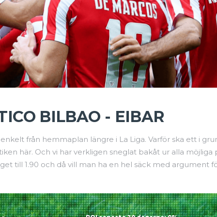
TICO BILBAO - EIBAR
 enkelt från hemmaplan längre i La Liga. Varför ska ett i g
tiken här. Och vi har verkligen sneglat bakåt ur alla möjliga
till 1.90 och då vill man ha en hel säck med argument fö
e