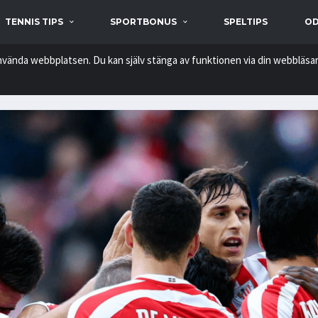
TENNIS TIPS
SPORTBONUS
SPELTIPS
OD
nvända webbplatsen. Du kan själv stänga av funktionen via din webbläsar