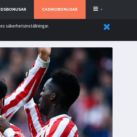
DSBONUSAR
CASINOBONUSAR
es säkerhetsinställningar.