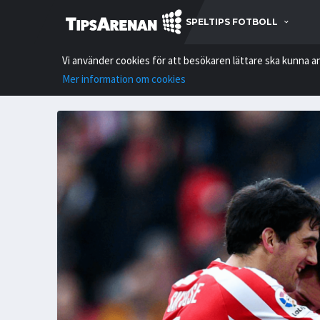
SPELTIPS FOTBOLL
Vi använder cookies för att besökaren lättare ska kunna a
Mer information om cookies