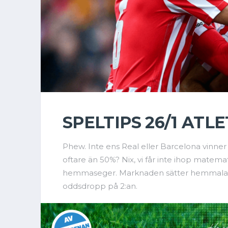
SPELTIPS 26/1 ATLE
Phew. Inte ens Real eller Barcelona vinner
oftare än 50%? Nix, vi får inte ihop matema
hemmaseger. Marknaden sätter hemmalaget 
oddsdropp på 2:an.
Hass