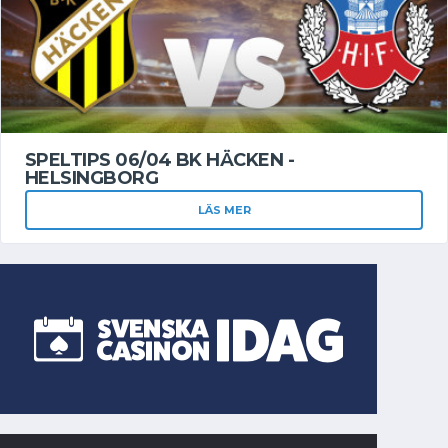
SPELTIPS 06/04 BK HÄCKEN -
HELSINGBORG
LÄS MER