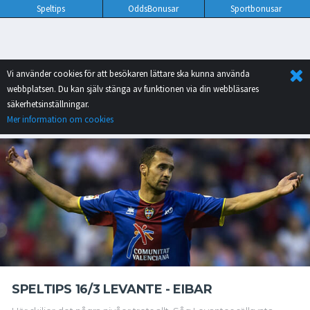
Speltips
OddsBonusar
Sportbonusar
Vi använder cookies för att besökaren lättare ska kunna använda
webbplatsen. Du kan själv stänga av funktionen via din webbläsares
säkerhetsinställningar.
Mer information om cookies
SPELTIPS 16/3 LEVANTE - EIBAR