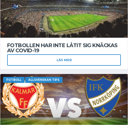
FOTBOLLEN HAR INTE LÅTIT SIG KNÄCKAS
AV COVID-19
LÄS MER
FOTBOLL
ALLSVENSKAN TIPS