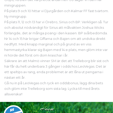
minigruppen.
På plats 9 och 10 hittar vi Djurgården och Kalmar FF fast tvärtom.
Ny minigrupp.
På plats 11, 12 och 13 har vi Örebro, Sirius och BP. Verkligen så. Tur
och absolut nödvändigt för Sirius att målvakten Joshua Wicks
förlängde, det är många poäng i den kassen. BP svårbedömda.
Nr 14 och 15 här krigar Giffarna och Bajen om att undvika direkt
nedflytt. Med knapp marginal och på grund av en viss
hemmastyrka klarar sig Bajen med 14:e plats, men glöm inte var
ni hörde det först om dom kraschar i år.
Säkrare än att Malmö vinner SM är det att Trelleborg blir sist och
här får du helt underbara 3 gånger i odds hos LeoVegas. Det är
ett speltips av rang, enda problemet är att låna ut pengarna i
nästan ett år.
Gå nu in på LeoVegas och ryck en oddsbonus, lägg dina bets
och glöm inte Trelleborg som sista lag. Lycka till med årets
allsvenska!!
Hasse