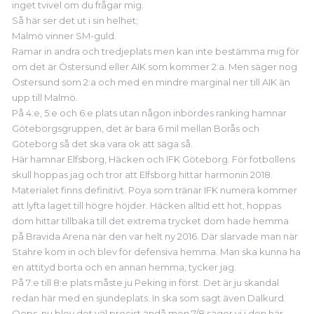
inget tvivel om du frågar mig.
Så här ser det ut i sin helhet;
Malmö vinner SM-guld.
Ramar in andra och tredjeplats men kan inte bestämma mig för
om det är Östersund eller AIK som kommer 2:a. Men säger nog
Östersund som 2:a och med en mindre marginal ner till AIK än
upp till Malmö.
På 4:e, 5:e och 6:e plats utan någon inbördes ranking hamnar
Göteborgsgruppen, det är bara 6 mil mellan Borås och
Göteborg så det ska vara ok att säga så.
Här hamnar Elfsborg, Häcken och IFK Göteborg. För fotbollens
skull hoppas jag och tror att Elfsborg hittar harmonin 2018.
Materialet finns definitivt. Poya som tränar IFK numera kommer
att lyfta laget till högre höjder. Häcken alltid ett hot, hoppas
dom hittar tillbaka till det extrema trycket dom hade hemma
på Bravida Arena när den var helt ny 2016. Där slarvade man när
Stahre kom in och blev för defensiva hemma. Man ska kunna ha
en attityd borta och en annan hemma, tycker jag.
På 7:e till 8:e plats måste ju Peking in först. Det är ju skandal
redan här med en sjundeplats. In ska som sagt även Dalkurd.
Oops, nu blev det väl precist ändå men 7/8 säger vi i den här