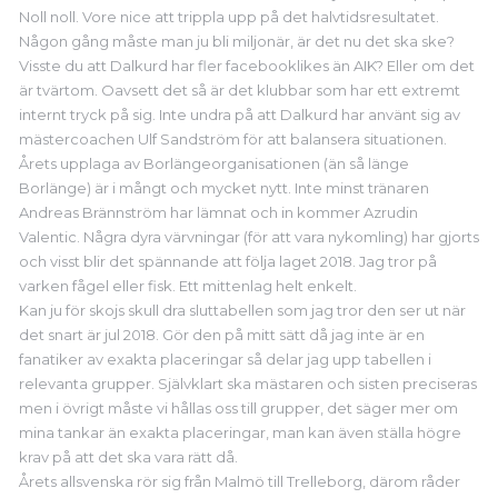
Noll noll. Vore nice att trippla upp på det halvtidsresultatet.
Någon gång måste man ju bli miljonär, är det nu det ska ske?
Visste du att Dalkurd har fler facebooklikes än AIK? Eller om det
är tvärtom. Oavsett det så är det klubbar som har ett extremt
internt tryck på sig. Inte undra på att Dalkurd har använt sig av
mästercoachen Ulf Sandström för att balansera situationen.
Årets upplaga av Borlängeorganisationen (än så länge
Borlänge) är i mångt och mycket nytt. Inte minst tränaren
Andreas Brännström har lämnat och in kommer Azrudin
Valentic. Några dyra värvningar (för att vara nykomling) har gjorts
och visst blir det spännande att följa laget 2018. Jag tror på
varken fågel eller fisk. Ett mittenlag helt enkelt.
Kan ju för skojs skull dra sluttabellen som jag tror den ser ut när
det snart är jul 2018. Gör den på mitt sätt då jag inte är en
fanatiker av exakta placeringar så delar jag upp tabellen i
relevanta grupper. Självklart ska mästaren och sisten preciseras
men i övrigt måste vi hållas oss till grupper, det säger mer om
mina tankar än exakta placeringar, man kan även ställa högre
krav på att det ska vara rätt då.
Årets allsvenska rör sig från Malmö till Trelleborg, därom råder