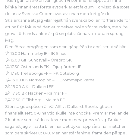
Tiden går fortare än vanligt och vi kommer knappt att hinna
blinka innan årets första avspark är ett faktum. Förvisso ska stora
delar av Svenska Cupen rivas av innan men fort går det.
Ska erkänna att jag vilar rejält från svenska bollen fortfarande för
att ha fullt fokus på den europeiska bollen för stunden, men lite
grova förhandstankar är på sin plats när halva februari sprungit
iväg.
Den första omgången som drar igång från 1:a april ser ut så här;
1/4 15.00 Hammarby IF – IK Sirius
1/4 15.00 GIF Sundsvall – Örebro SK
1/4 17.30 Östersunds FK – Djurgårdens IF
1/4 17.30 Trelleborgs FF – IFK Göteborg
2/4 15.00 IFK Norrköping – IF Brommapojkarna
2/4 15.00 AIK – Dalkurd FF
2/4 17.30 BK Häcken – Kalmar FF
2/4 17.30 IF Elfsborg – Malmö FF
Största godispåsen är väl AIK vs Dalkurd. Sportsligt och
finansiellt sett. 0-0 halvtid skulle inte chocka. Premiär mellan de
2 klubbar som i särklass lever med mest press på sig. Brukar
säga att jag vill sätta bilen när det dyker upp såna här matcher
som bara skriker ut 0-0. Men här står fanimej framtiden på spel.