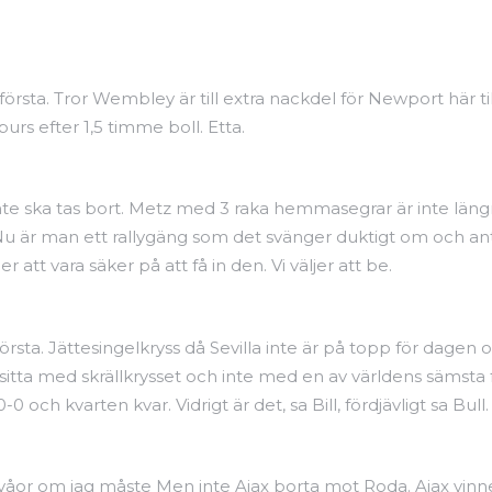
 första. Tror Wembley är till extra nackdel för Newport här ti
urs efter 1,5 timme boll. Etta.
inte ska tas bort. Metz med 3 raka hemmasegrar är inte längr
 Nu är man ett rallygäng som det svänger duktigt om och an
att vara säker på att få in den. Vi väljer att be.
 första. Jättesingelkryss då Sevilla inte är på topp för dag
sitta med skrällkrysset och inte med en av världens sämsta fa
0 och kvarten kvar. Vidrigt är det, sa Bill, fördjävligt sa Bull.
åor om jag måste Men inte Ajax borta mot Roda. Ajax vinn