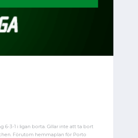
3-1 i ligan borta. Gillar inte att ta bort
 matchen. Förutom hemmaplan för Porto