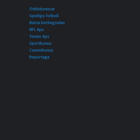
Oddsbonusar
Speltips fotboll
Bästa bettingsidan
NFL tips
Tennis tips
Sportbonus
Casinobonus
Reportage