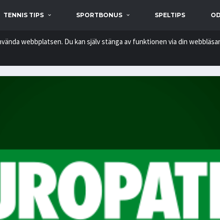
TENNIS TIPS
SPORTBONUS
SPELTIPS
OD
nvända webbplatsen. Du kan själv stänga av funktionen via din webbläsar