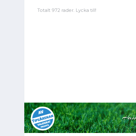
Totalt 972 rader. Lycka till!
Hass