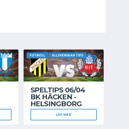
FOTBOLL
ALLSVENSKAN TIPS
SPELTIPS 06/04
BK HÄCKEN -
HELSINGBORG
LÄS MER