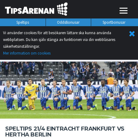
Speltips
OddsBonusar
Sportbonusar
Vi använder cookies för att besökaren lättare ska kunna använda
webbplatsen. Du kan själv stänga av funktionen via din webbläsares
säkerhetsinställningar.
Mer information om cookies
SPELTIPS 21/4 EINTRACHT FRANKFURT VS
HERTHA BERLIN