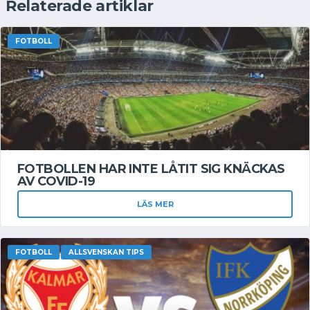
Relaterade artiklar
FOTBOLL
FOTBOLLEN HAR INTE LÅTIT SIG KNÄCKAS
AV COVID-19
LÄS MER
FOTBOLL
ALLSVENSKAN TIPS