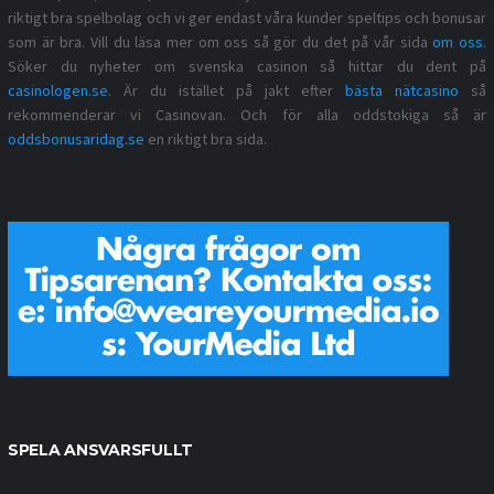
riktigt bra spelbolag och vi ger endast våra kunder speltips och bonusar
som är bra. Vill du läsa mer om oss så gör du det på vår sida
om oss
.
Söker du nyheter om svenska casinon så hittar du dent på
casinologen.se
. Är du istället på jakt efter
bästa nätcasino
så
rekommenderar vi Casinovan. Och för alla oddstokiga så är
oddsbonusaridag.se
en riktigt bra sida.
SPELA ANSVARSFULLT