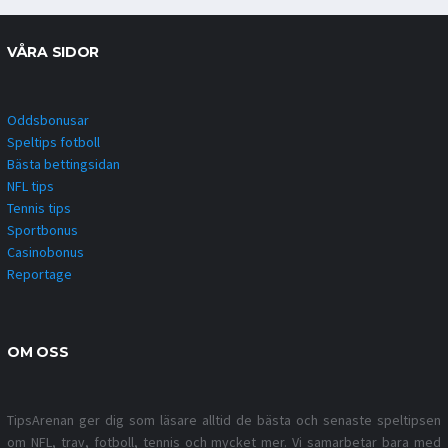
VÅRA SIDOR
Oddsbonusar
Speltips fotboll
Bästa bettingsidan
NFL tips
Tennis tips
Sportbonus
Casinobonus
Reportage
OM OSS
TipsArenan ger dig som läsare alltid de bästa och senaste speltipsen
om NFL, trav, fotboll, tennis och mycket mer. Vi samarbetar bara med