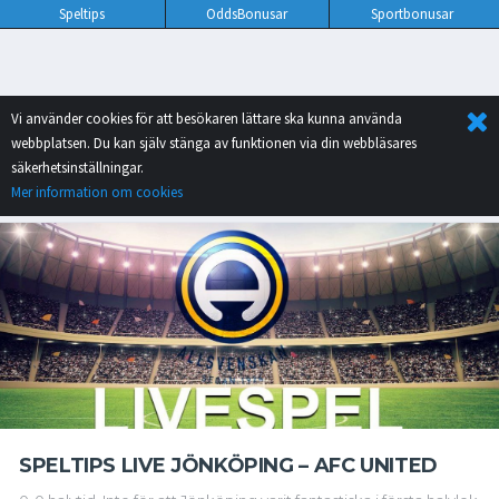
Speltips
OddsBonusar
Sportbonusar
Vi använder cookies för att besökaren lättare ska kunna använda
webbplatsen. Du kan själv stänga av funktionen via din webbläsares
säkerhetsinställningar.
Mer information om cookies
SPELTIPS LIVE JÖNKÖPING – AFC UNITED