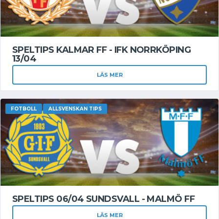
SPELTIPS KALMAR FF - IFK NORRKÖPING
13/04
LÄS MER
FOTBOLL
ALLSVENSKAN TIPS
SPELTIPS 06/04 SUNDSVALL - MALMÖ FF
LÄS MER