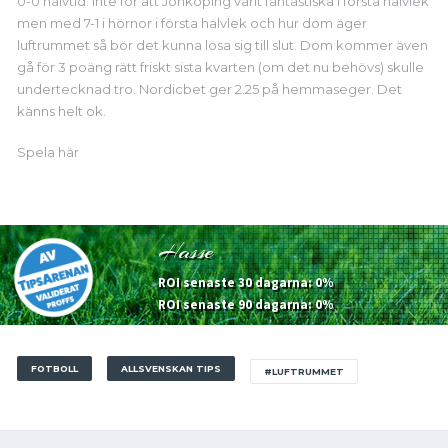
0-0 halvtid. Inte för att Jönköping varit fantastiska i första halvlek
men med 7-1 i hörnor i första halvlek och hur dom äger
luftrummet så bör det kunna lösa sig till slut. Dom kommer även
gå för 3 poäng rätt friskt sista kvarten (om det nu behövs) skulle
undertecknad tro. Nordicbet ger 2.25 på hemmaseger. Det
känns helt ok.
Spela här
Hasse
ROI senaste 30 dagarna: 0%
ROI senaste 90 dagarna: 0%
FOTBOLL
ALLSVENSKAN TIPS
#LUFTRUMMET