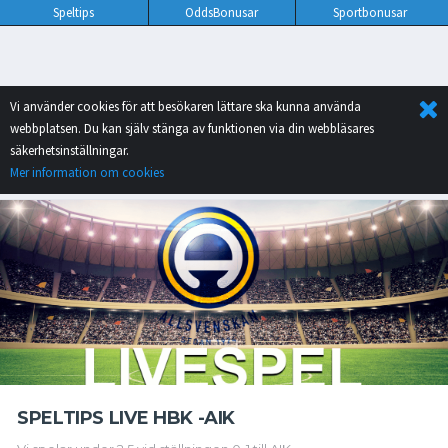
Speltips
OddsBonusar
Sportbonusar
Vi använder cookies för att besökaren lättare ska kunna använda
webbplatsen. Du kan själv stänga av funktionen via din webbläsares
säkerhetsinställningar.
Mer information om cookies
SPELTIPS LIVE HBK -AIK