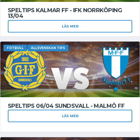
SPELTIPS KALMAR FF - IFK NORRKÖPING
13/04
LÄS MER
FOTBOLL
ALLSVENSKAN TIPS
SPELTIPS 06/04 SUNDSVALL - MALMÖ FF
LÄS MER