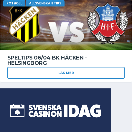
FOTBOLL
ALLSVENSKAN TIPS
SPELTIPS 06/04 BK HÄCKEN -
HELSINGBORG
LÄS MER