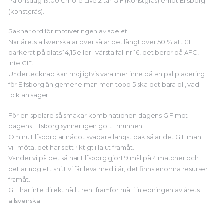
På onsdag 19.00 Cmore Live 2 tar GIF (konstgräs) emot Elfsborg
(konstgräs).
Saknar ord för motiveringen av spelet.
När årets allsvenska är över så är det långt över 50 % att GIF
parkerat på plats 14,15 eller i värsta fall nr 16, det beror på AFC,
inte GIF.
Undertecknad kan möjligtvis vara mer inne på en pallplacering
för Elfsborg än gemene man men topp 5 ska det bara bli, vad
folk än säger.
För en spelare så smakar kombinationen dagens GIF mot
dagens Elfsborg synnerligen gott i munnen.
Om nu Elfsborg är något svagare längst bak så är det GIF man
vill möta, det har sett riktigt illa ut framåt.
Vänder vi på det så har Elfsborg gjort 9 mål på 4 matcher och
det är nog ett snitt vi får leva med i år, det finns enorma resurser
framåt.
GIF har inte direkt hållit rent framför mål i inledningen av årets
allsvenska.