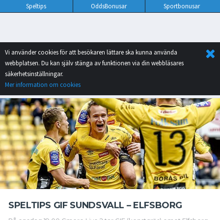
Speltips
OddsBonusar
Sportbonusar
Vi använder cookies för att besökaren lättare ska kunna använda
webbplatsen. Du kan själv stänga av funktionen via din webbläsares
säkerhetsinställningar.
Mer information om cookies
SPELTIPS GIF SUNDSVALL – ELFSBORG