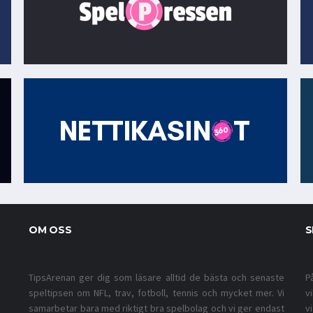
OM OSS
S
TipsArenan ger dig som läsare alltid de bästa och senaste
P
speltipsen om NFL, trav, fotboll, tennis och mycket mer. Vi
v
samarbetar bara med riktigt bra spelbolag och vi ger endast
v