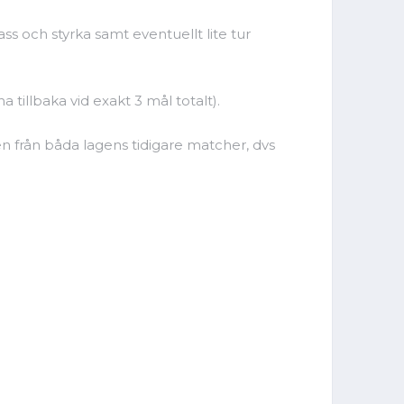
ss och styrka samt eventuellt lite tur
 tillbaka vid exakt 3 mål totalt).
en från båda lagens tidigare matcher, dvs