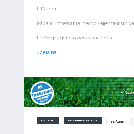
till 21 ggr
båda är intressanta men vi väljer faktiskt de
LeoVegas ger oss dessa fina odds
Spela här
Hass
FOTBOLL
ALLSVENSKAN TIPS
#MÅLRIKT