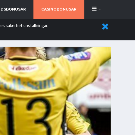
DSBONUSAR
CASINOBONUSAR
es säkerhetsinställningar.