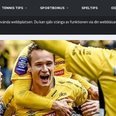
TENNIS TIPS
SPORTBONUS
SPELTIPS
OD
nvända webbplatsen. Du kan själv stänga av funktionen via din webbläsar