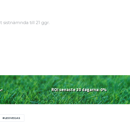
t sistnämnda till 21 ggr.
e
ROI senaste 30 dagarna: 0%
#LEOVEGAS