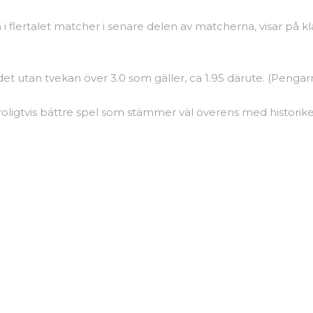
 flertalet matcher i senare delen av matcherna, visar på kla
det utan tvekan över 3.0 som gäller, ca 1.95 därute. (Pengarna
troligtvis bättre spel som stämmer väl överens med historik
.