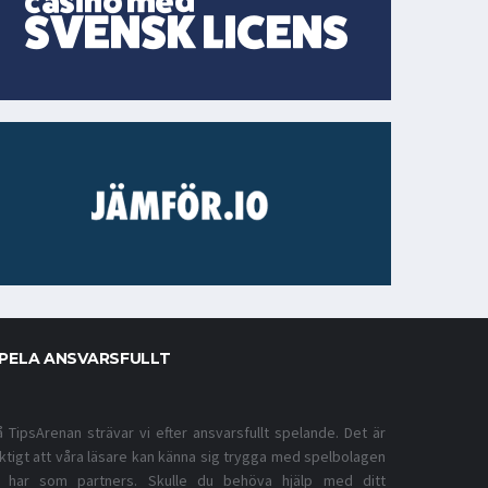
PELA ANSVARSFULLT
å TipsArenan strävar vi efter ansvarsfullt spelande. Det är
iktigt att våra läsare kan känna sig trygga med spelbolagen
i har som partners. Skulle du behöva hjälp med ditt