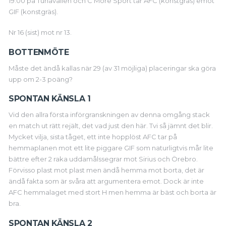
19.00 på Tunavallen och C More Sport tar AFC (konstgräs) emot
GIF (konstgräs).
Nr 16 (sist) mot nr 13.
BOTTENMÖTE
Måste det ändå kallas när 29 (av 31 möjliga) placeringar ska göra
upp om 2-3 poäng?
SPONTAN KÄNSLA 1
Vid den allra första införgranskningen av denna omgång stack
en match ut rätt rejält, det vad just den här. Tvi så jämnt det blir.
Mycket vilja, sista tåget, ett inte hopplöst AFC tar på
hemmaplanen mot ett lite piggare GIF som naturligtvis mår lite
bättre efter 2 raka uddamålssegrar mot Sirius och Örebro.
Förvisso plast mot plast men ändå hemma mot borta, det är
ändå fakta som är svåra att argumentera emot. Dock är inte
AFC hemmalaget med stort H men hemma är bäst och borta är
bra.
SPONTAN KÄNSLA 2