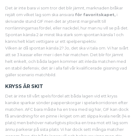
Det är inte bara vi som tror det blir jämnt, marknaden bråkar
rejält om vilket lag som ska ansvara
för favoritskapet,
i
skrivande stund GIF men det är ytterst marginellt till
norrlänningarnas fördel, eller nackdel, hur man nu vill se på det.
Spontan känsla 2 är minst lika stark som spontan känsla 1 och
känns helt klart vettigare ur ett spelperspektiv.
Vilken är då spontan känsla 2? Jo, det ska vi tala om. Vi har svårt
att se 3 kassar eller mer i den här matchen. Det blir för jämnt
helt enkelt, och båda lagen kommer att inleda matchen med
en stabil defensiv, det är i alla fall vår kvalificerade gissning vad
gäller scenario matchbild.
KRYSS ÄR SKIT
Det är inte till vårt spels fördel att båda lagen vid ett kryss
kanske sparkar sönder papperskorgar i spelarkorridoren efter
matchen. AFC bara måste ha en trea med sig här, GIF kan dock
få användning för en pinne i kriget om att slippa kvala neråt (14:e
plats) men behöver naturligtvis plocka en trea mot ett lag som
ännu parkerar på sista plats. Vi har dock sett många matcher