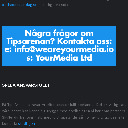
oddsbonusaridag.se
en riktigt bra sida.
SPELA ANSVARSFULLT
På TipsArenan strävar vi efter ansvarsfullt spelande. Det är viktigt att
våra läsare kan känna sig trygga med spelbolagen vi har som partners.
Skulle du behöva hjälp med ditt spelande så hör av dig till oss eller
kontakta
stödlinjen