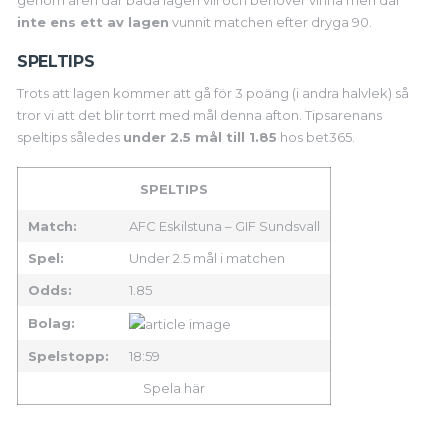
genom åren där båda lagen vill och behöver vinna men där
inte ens ett av lagen
vunnit matchen efter dryga 90.
SPELTIPS
Trots att lagen kommer att gå för 3 poäng (i andra halvlek) så
tror vi att det blir torrt med mål denna afton. Tipsarenans
speltips således
under 2.5 mål till 1.85
hos bet365.
SPELTIPS
Match:
AFC Eskilstuna – GIF Sundsvall
Spel:
Under 2.5 mål i matchen
Odds:
1.85
Bolag:
Spelstopp:
18:59
Spela här