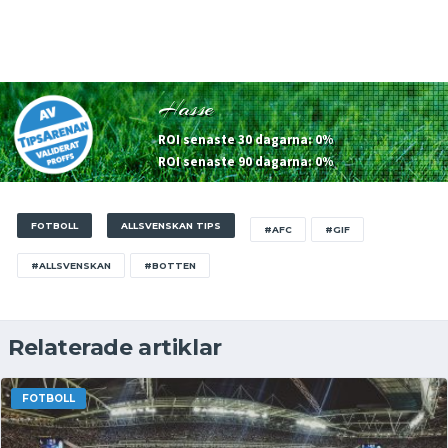
Hasse
ROI senaste 30 dagarna: 0%
ROI senaste 90 dagarna: 0%
FOTBOLL
ALLSVENSKAN TIPS
#AFC
#GIF
#ALLSVENSKAN
#BOTTEN
Relaterade artiklar
FOTBOLL