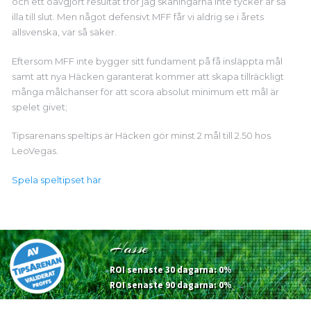
och ett oavgjort resultat tror jag skåningarna inte tycker är så
illa till slut. Men något defensivt MFF får vi aldrig se i årets
allsvenska, var så säker.
Eftersom MFF inte bygger sitt fundament på få insläppta mål
samt att nya Häcken garanterat kommer att skapa tillräckligt
många målchanser för att scora absolut minimum ett mål är
spelet givet;
Tipsarenans speltips är Häcken gör minst 2 mål till 2.50 hos
LeoVegas.
Spela speltipset här
Hasse
ROI senaste 30 dagarna: 0%
ROI senaste 90 dagarna: 0%