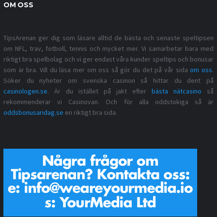
OM OSS
TipsArenan ger dig som läsare alltid de bästa och senaste speltipsen
om NFL, trav, fotboll, tennis och mycket mer. Vi samarbetar bara med
riktigt bra spelbolag och vi ger endast våra kunder speltips och bonusar
som är bra. Vill du läsa mer om oss så gör du det på vår sida
om oss
.
Söker du nyheter om svenska casinon så hittar du dent på
casinologen.se
. Är du istället på jakt efter
bästa nätcasino
så
rekommenderar vi Casinovan. Och för alla oddstokiga så är
oddsbonusaridag.se
en riktigt bra sida.