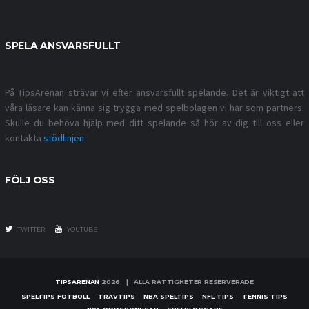
SPELA ANSVARSFULLT
På TipsArenan strävar vi efter ansvarsfullt spelande. Det är viktigt att
våra läsare kan känna sig trygga med spelbolagen vi har som partners.
Skulle du behöva hjälp med ditt spelande så hör av dig till oss eller
kontakta
stödlinjen
FÖLJ OSS
TWITTER
YOUTUBE
TIPSARENAN
2026 | ALLA RÄTTIGHETER RESERVERADE
SPELTIPS FOTBOLL
TRAVTIPS
NBA SPELTIPS
NFL TIPS
TENNIS TIPS